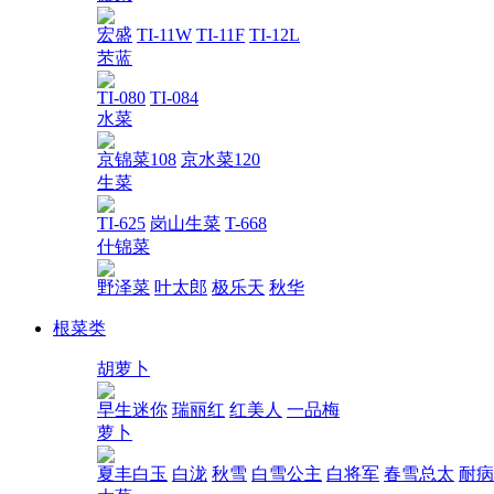
宏盛
TI-11W
TI-11F
TI-12L
苤蓝
TI-080
TI-084
水菜
京锦菜108
京水菜120
生菜
TI-625
岗山生菜
T-668
什锦菜
野泽菜
叶太郎
极乐天
秋华
根菜类
胡萝卜
早生迷你
瑞丽红
红美人
一品梅
萝卜
夏丰白玉
白泷
秋雪
白雪公主
白将军
春雪总太
耐病