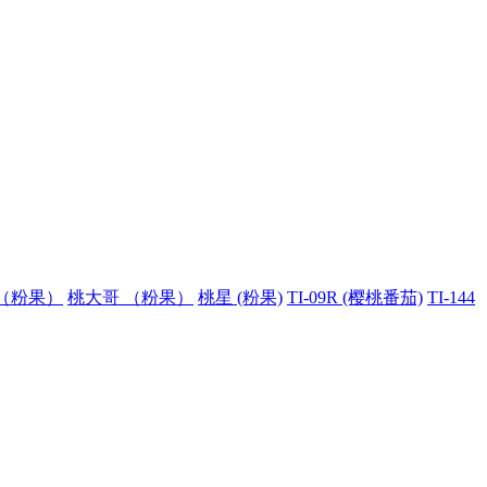
（粉果）
桃大哥 （粉果）
桃星 (粉果)
TI-09R (樱桃番茄)
TI-144