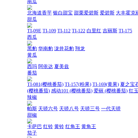
南瓜
北海道香芋
银白甜宝
甜栗爱碧斯
爱碧斯
大丰霍克
甜瓜
TI-09E
TI-109
TI-112
TI-122
白里红
吉丽斯
TI-175
西瓜
黑豹
华南豹
泷井花豹
翔龙
黄瓜
西玛
阿依达
夏美兹
番茄
TI-081(樱桃番茄)
TI-157(粉果)
TI-169(黄果)
夏之宝
(樱桃番茄)
感动101 (樱桃番茄)
爱丽 (樱桃番茄)
红玉
辣椒
帕斯
天骄六号
天骄八号
天骄三号
一代天骄
甜椒
卡萨巴
红铃
黄铃
红角王
黄角王
茄子