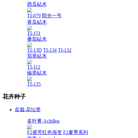
西瓜砧木
TI-079
阳光一号
香瓜砧木
TI-151
番茄砧木
TI-13D
TI-134
TI-132
茄类砧木
TI-112
椒类砧木
TI-135
花卉种子
盆栽,花坛类
多叶蓍 Achillea
F2盛芳红色渐变
F2夏季系列