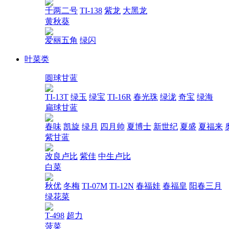
千两二号
TI-138
紫龙
大黑龙
黄秋葵
爱丽五角
绿闪
叶菜类
圆球甘蓝
TI-13T
绿玉
绿宝
TI-16R
春光珠
绿泷
奇宝
绿海
扁球甘蓝
春味
凯旋
绿月
四月帅
夏博士
新世纪
夏盛
夏福来
紫甘蓝
改良卢比
紫佳
中生卢比
白菜
秋优
冬梅
TI-07M
TI-12N
春福娃
春福皇
阳春三月
绿花菜
T-498
超力
菠菜