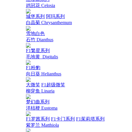
鸡冠花 Celosia
城堡系列
阿玛系列
白晶菊 Chrysanthemum
雪地白色
石竹 Dianthus
F1繁星系列
毛地黄_Digitalis
F1粉豹
向日葵 Helianthus
大微笑
F1超级微笑
柳穿鱼 Linaria
梦幻曲系列
洋桔梗 Eustoma
F1罗茜系列
F1卡门系列
F1茱莉塔系列
紫罗兰 Matthiola