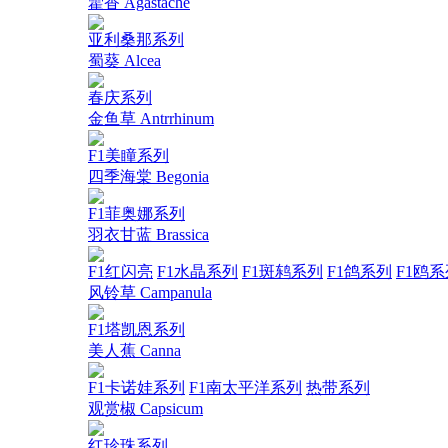
藿香 Agastache
亚利桑那系列
蜀葵 Alcea
春庆系列
金鱼草 Antrrhinum
F1美瞳系列
四季海棠 Begonia
F1菲奥娜系列
羽衣甘蓝 Brassica
F1红闪亮
F1水晶系列
F1斑鸫系列
F1鸽系列
F1鸥系
风铃草 Campanula
F1塔凯恩系列
美人蕉 Canna
F1卡诺娃系列
F1南太平洋系列
热带系列
观赏椒 Capsicum
红珍珠系列