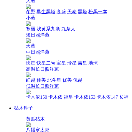
大葱
冬野
早生黑塔
冬盛
天泰
黑塔
松黑一本
小葱
寒丽
浅黄系九条
九条太
短日照洋葱
天黄
中日照洋葱
快星
快星二号
宝星
珍星
吉星
地球
高温长日照洋葱
红越
佳美
北斗星
优美
优越
低温长日照洋葱
卡木依150
卡木依
福星
卡木依153
卡木依147
长福
砧木种子
黄瓜砧木
八幡寒太郎