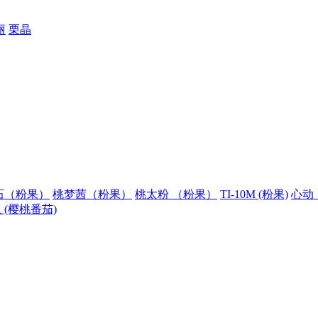
丽
栗晶
石（粉果）
桃梦茜（粉果）
桃太粉 （粉果）
TI-10M (粉果)
心动
 (樱桃番茄)