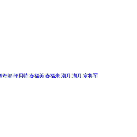
奥奇娜
绿贝特
春福美
春福来
潮月
湖月
寒将军