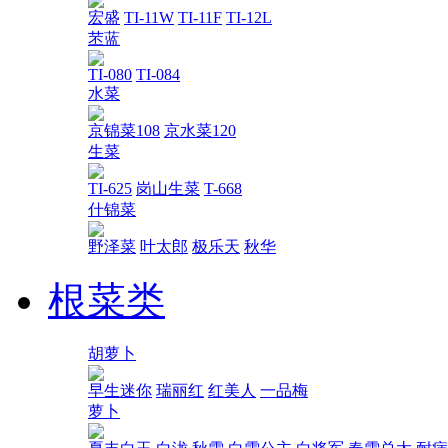
宏盛
TI-11W
TI-11F
TI-12L
苤蓝
TI-080
TI-084
水菜
京锦菜108
京水菜120
生菜
TI-625
岗山生菜
T-668
什锦菜
野泽菜
叶太郎
极乐天
秋华
根菜类
胡萝卜
早生迷你
瑞丽红
红美人
一品梅
萝卜