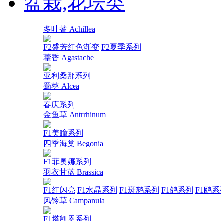
盆栽,花坛类
多叶蓍 Achillea
F2盛芳红色渐变
F2夏季系列
藿香 Agastache
亚利桑那系列
蜀葵 Alcea
春庆系列
金鱼草 Antrrhinum
F1美瞳系列
四季海棠 Begonia
F1菲奥娜系列
羽衣甘蓝 Brassica
F1红闪亮
F1水晶系列
F1斑鸫系列
F1鸽系列
F1鸥系
风铃草 Campanula
F1塔凯恩系列