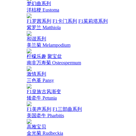
梦幻曲系列
洋桔梗 Eustoma
F1罗茜系列
F1卡门系列
F1茱莉塔系列
紫罗兰 Matthiola
和谐系列
美兰菊 Melampodium
柠檬乐趣
聚宝盆
南非万寿菊 Osteospermum
激情系列
三色堇 Pansy
F1皇族古风渐变
矮牵牛 Petunia
F1美声系列
F1三部曲系列
美国牵牛 Pharbitis
高雅宝贝
金光菊 Rudbeckia