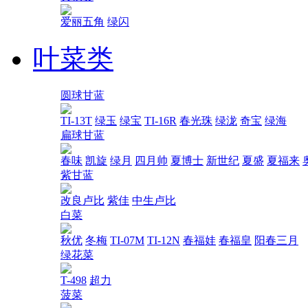
爱丽五角
绿闪
叶菜类
圆球甘蓝
TI-13T
绿玉
绿宝
TI-16R
春光珠
绿泷
奇宝
绿海
扁球甘蓝
春味
凯旋
绿月
四月帅
夏博士
新世纪
夏盛
夏福来
紫甘蓝
改良卢比
紫佳
中生卢比
白菜
秋优
冬梅
TI-07M
TI-12N
春福娃
春福皇
阳春三月
绿花菜
T-498
超力
菠菜