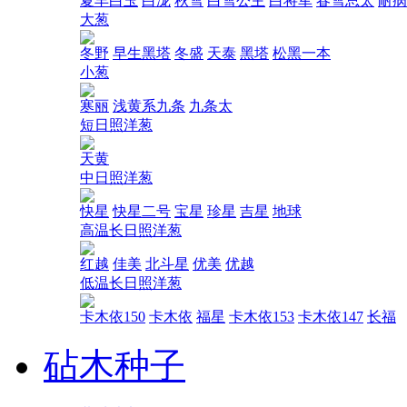
夏丰白玉
白泷
秋雪
白雪公主
白将军
春雪总太
耐病
大葱
冬野
早生黑塔
冬盛
天泰
黑塔
松黑一本
小葱
寒丽
浅黄系九条
九条太
短日照洋葱
天黄
中日照洋葱
快星
快星二号
宝星
珍星
吉星
地球
高温长日照洋葱
红越
佳美
北斗星
优美
优越
低温长日照洋葱
卡木依150
卡木依
福星
卡木依153
卡木依147
长福
砧木种子