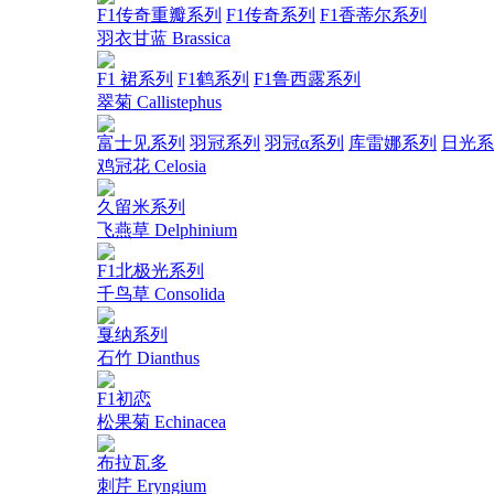
F1传奇重瓣系列
F1传奇系列
F1香蒂尔系列
羽衣甘蓝 Brassica
F1 裙系列
F1鹤系列
F1鲁西露系列
翠菊 Callistephus
富士见系列
羽冠系列
羽冠α系列
库雷娜系列
日光系
鸡冠花 Celosia
久留米系列
飞燕草 Delphinium
F1北极光系列
千鸟草 Consolida
戛纳系列
石竹 Dianthus
F1初恋
松果菊 Echinacea
布拉瓦多
刺芹 Eryngium