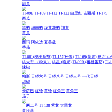
甜瓜
TI-09E
TI-109
TI-112
TI-122
白里红
吉丽斯
TI-175
西瓜
黑豹
华南豹
泷井花豹
翔龙
黄瓜
西玛
阿依达
夏美兹
番茄
TI-081(樱桃番茄)
TI-157(粉果)
TI-169(黄果)
夏之宝
桃大哥 （粉果）
桃星 (粉果)
TI-09R (樱桃番茄)
TI-
辣椒
帕斯
天骄六号
天骄八号
天骄三号
一代天骄
甜椒
卡萨巴
红铃
黄铃
红角王
黄角王
茄子
千两二号
TI-138
紫龙
大黑龙
黄秋葵