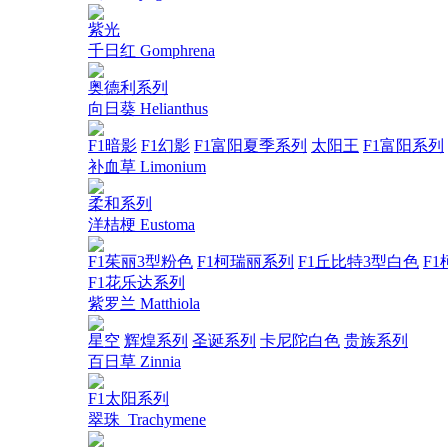
紫光
千日红 Gomphrena
奥德利系列
向日葵 Helianthus
F1暗影
F1幻影
F1富阳夏季系列
太阳王
F1富阳系列
补血草 Limonium
柔和系列
洋桔梗 Eustoma
F1茱丽3型粉色
F1柯瑞丽系列
F1丘比特3型白色
F1
F1花乐达系列
紫罗兰 Matthiola
星空
辉煌系列
圣诞系列
卡尼陀白色
贵族系列
百日草 Zinnia
F1太阳系列
翠珠_Trachymene