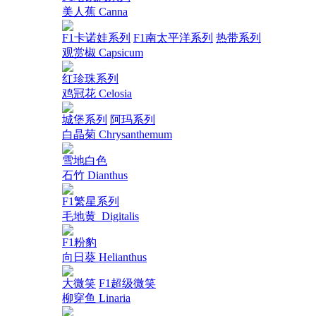
美人蕉 Canna
F1卡诺娃系列
F1南太平洋系列
热带系列
观赏椒 Capsicum
红珍珠系列
鸡冠花 Celosia
城堡系列
阿玛系列
白晶菊 Chrysanthemum
雪地白色
石竹 Dianthus
F1繁星系列
毛地黄_Digitalis
F1粉豹
向日葵 Helianthus
大微笑
F1超级微笑
柳穿鱼 Linaria