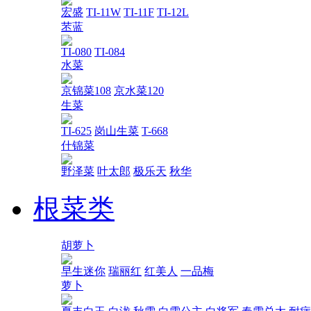
宏盛
TI-11W
TI-11F
TI-12L
苤蓝
TI-080
TI-084
水菜
京锦菜108
京水菜120
生菜
TI-625
岗山生菜
T-668
什锦菜
野泽菜
叶太郎
极乐天
秋华
根菜类
胡萝卜
早生迷你
瑞丽红
红美人
一品梅
萝卜