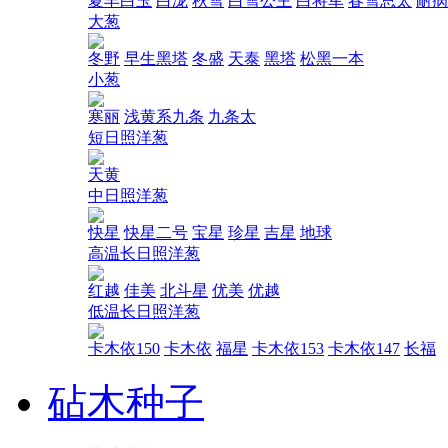
夏丰白玉
白泷
秋雪
白雪公主
白将军
春雪总太
耐病
大葱
冬野
早生黑塔
冬盛
天泰
黑塔
松黑一本
小葱
寒丽
浅黄系九条
九条太
短日照洋葱
天黄
中日照洋葱
快星
快星二号
宝星
珍星
吉星
地球
高温长日照洋葱
红越
佳美
北斗星
优美
优越
低温长日照洋葱
卡木依150
卡木依
福星
卡木依153
卡木依147
长福
砧木种子