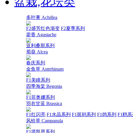
盆栽,花坛类
多叶蓍 Achillea
F2盛芳红色渐变
F2夏季系列
藿香 Agastache
亚利桑那系列
蜀葵 Alcea
春庆系列
金鱼草 Antrrhinum
F1美瞳系列
四季海棠 Begonia
F1菲奥娜系列
羽衣甘蓝 Brassica
F1红闪亮
F1水晶系列
F1斑鸫系列
F1鸽系列
F1鸥系
风铃草 Campanula
F1塔凯恩系列