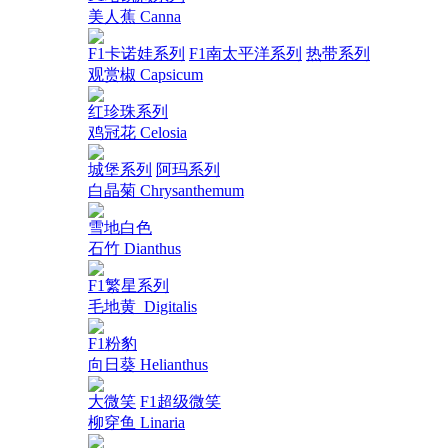
美人蕉 Canna
F1卡诺娃系列
F1南太平洋系列
热带系列
观赏椒 Capsicum
红珍珠系列
鸡冠花 Celosia
城堡系列
阿玛系列
白晶菊 Chrysanthemum
雪地白色
石竹 Dianthus
F1繁星系列
毛地黄_Digitalis
F1粉豹
向日葵 Helianthus
大微笑
F1超级微笑
柳穿鱼 Linaria