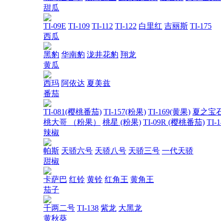
甜瓜
TI-09E
TI-109
TI-112
TI-122
白里红
吉丽斯
TI-175
西瓜
黑豹
华南豹
泷井花豹
翔龙
黄瓜
西玛
阿依达
夏美兹
番茄
TI-081(樱桃番茄)
TI-157(粉果)
TI-169(黄果)
夏之宝
桃大哥 （粉果）
桃星 (粉果)
TI-09R (樱桃番茄)
TI-
辣椒
帕斯
天骄六号
天骄八号
天骄三号
一代天骄
甜椒
卡萨巴
红铃
黄铃
红角王
黄角王
茄子
千两二号
TI-138
紫龙
大黑龙
黄秋葵