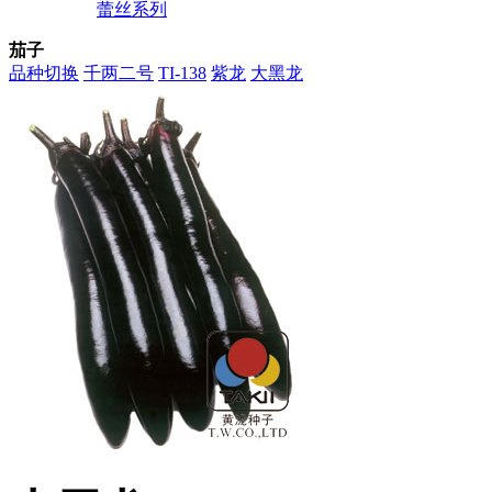
蕾丝系列
茄子
品种切换
千两二号
TI-138
紫龙
大黑龙