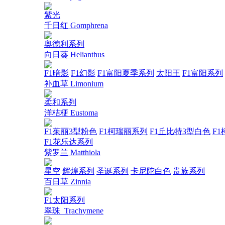
紫光
千日红 Gomphrena
奥德利系列
向日葵 Helianthus
F1暗影
F1幻影
F1富阳夏季系列
太阳王
F1富阳系列
补血草 Limonium
柔和系列
洋桔梗 Eustoma
F1茱丽3型粉色
F1柯瑞丽系列
F1丘比特3型白色
F1
F1花乐达系列
紫罗兰 Matthiola
星空
辉煌系列
圣诞系列
卡尼陀白色
贵族系列
百日草 Zinnia
F1太阳系列
翠珠_Trachymene