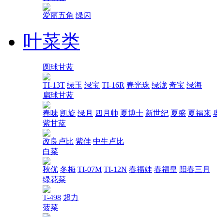
爱丽五角
绿闪
叶菜类
圆球甘蓝
TI-13T
绿玉
绿宝
TI-16R
春光珠
绿泷
奇宝
绿海
扁球甘蓝
春味
凯旋
绿月
四月帅
夏博士
新世纪
夏盛
夏福来
紫甘蓝
改良卢比
紫佳
中生卢比
白菜
秋优
冬梅
TI-07M
TI-12N
春福娃
春福皇
阳春三月
绿花菜
T-498
超力
菠菜