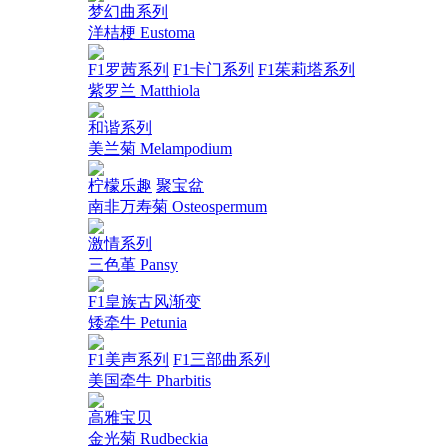
梦幻曲系列
洋桔梗 Eustoma
F1罗茜系列
F1卡门系列
F1茱莉塔系列
紫罗兰 Matthiola
和谐系列
美兰菊 Melampodium
柠檬乐趣
聚宝盆
南非万寿菊 Osteospermum
激情系列
三色堇 Pansy
F1皇族古风渐变
矮牵牛 Petunia
F1美声系列
F1三部曲系列
美国牵牛 Pharbitis
高雅宝贝
金光菊 Rudbeckia