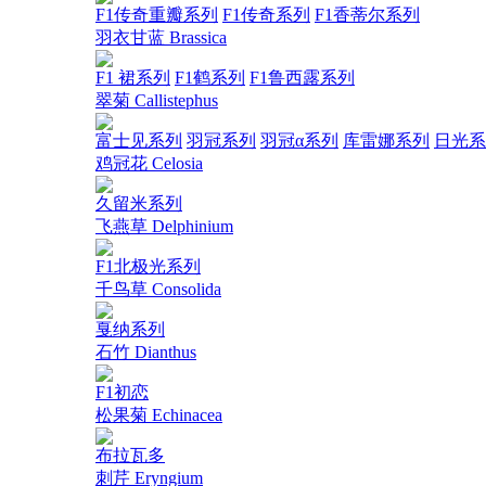
F1传奇重瓣系列
F1传奇系列
F1香蒂尔系列
羽衣甘蓝 Brassica
F1 裙系列
F1鹤系列
F1鲁西露系列
翠菊 Callistephus
富士见系列
羽冠系列
羽冠α系列
库雷娜系列
日光系
鸡冠花 Celosia
久留米系列
飞燕草 Delphinium
F1北极光系列
千鸟草 Consolida
戛纳系列
石竹 Dianthus
F1初恋
松果菊 Echinacea
布拉瓦多
刺芹 Eryngium