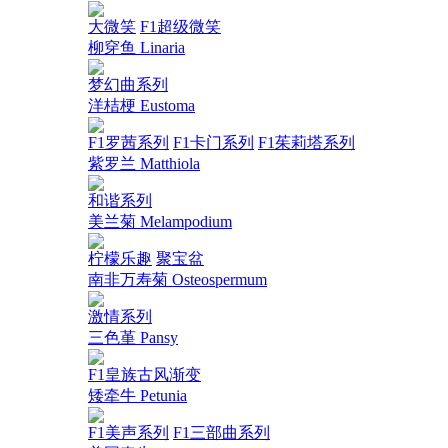
大微笑
F1超级微笑
柳穿鱼 Linaria
梦幻曲系列
洋桔梗 Eustoma
F1罗茜系列
F1卡门系列
F1茱莉塔系列
紫罗兰 Matthiola
和谐系列
美兰菊 Melampodium
柠檬乐趣
聚宝盆
南非万寿菊 Osteospermum
激情系列
三色堇 Pansy
F1皇族古风渐变
矮牵牛 Petunia
F1美声系列
F1三部曲系列