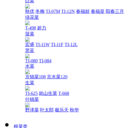
白菜
秋优
冬梅
TI-07M
TI-12N
春福娃
春福皇
阳春三月
绿花菜
T-498
超力
菠菜
宏盛
TI-11W
TI-11F
TI-12L
苤蓝
TI-080
TI-084
水菜
京锦菜108
京水菜120
生菜
TI-625
岗山生菜
T-668
什锦菜
野泽菜
叶太郎
极乐天
秋华
根菜类