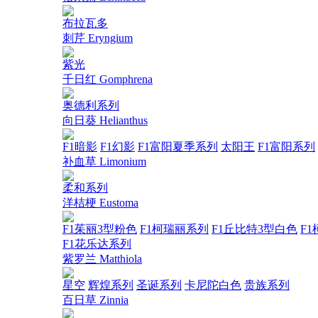
布拉瓦多
刺芹 Eryngium
紫光
千日红 Gomphrena
奥德利系列
向日葵 Helianthus
F1暗影
F1幻影
F1富阳夏季系列
太阳王
F1富阳系列
补血草 Limonium
柔和系列
洋桔梗 Eustoma
F1茱丽3型粉色
F1柯瑞丽系列
F1丘比特3型白色
F1
F1花乐达系列
紫罗兰 Matthiola
星空
辉煌系列
圣诞系列
卡尼陀白色
贵族系列
百日草 Zinnia