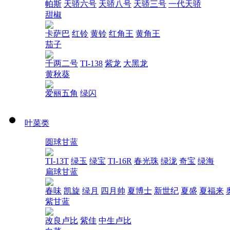
帕斯
天骄六号
天骄八号
天骄三号
一代天骄
甜椒
卡萨巴
红铃
黄铃
红角王
黄角王
茄子
千两二号
TI-138
紫龙
大黑龙
黄秋葵
爱丽五角
绿闪
叶菜类
圆球甘蓝
TI-13T
绿玉
绿宝
TI-16R
春光珠
绿泷
奇宝
绿海
扁球甘蓝
春味
凯旋
绿月
四月帅
夏博士
新世纪
夏盛
夏福来
紫甘蓝
改良卢比
紫佳
中生卢比