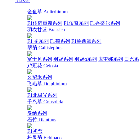
切花类
金鱼草 Antirrhinum
F1传奇重瓣系列
F1传奇系列
F1香蒂尔系列
羽衣甘蓝 Brassica
F1 裙系列
F1鹤系列
F1鲁西露系列
翠菊 Callistephus
富士见系列
羽冠系列
羽冠α系列
库雷娜系列
日光系
鸡冠花 Celosia
久留米系列
飞燕草 Delphinium
F1北极光系列
千鸟草 Consolida
戛纳系列
石竹 Dianthus
F1初恋
松果菊 Echinacea