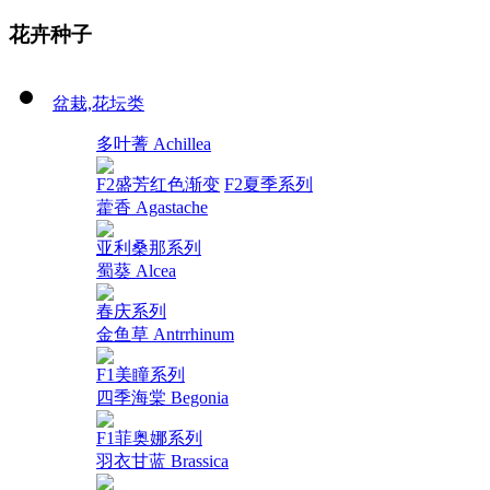
花卉种子
盆栽,花坛类
多叶蓍 Achillea
F2盛芳红色渐变
F2夏季系列
藿香 Agastache
亚利桑那系列
蜀葵 Alcea
春庆系列
金鱼草 Antrrhinum
F1美瞳系列
四季海棠 Begonia
F1菲奥娜系列
羽衣甘蓝 Brassica