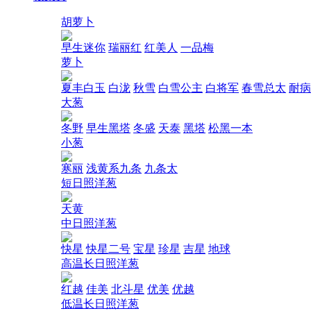
胡萝卜
早生迷你
瑞丽红
红美人
一品梅
萝卜
夏丰白玉
白泷
秋雪
白雪公主
白将军
春雪总太
耐病
大葱
冬野
早生黑塔
冬盛
天泰
黑塔
松黑一本
小葱
寒丽
浅黄系九条
九条太
短日照洋葱
天黄
中日照洋葱
快星
快星二号
宝星
珍星
吉星
地球
高温长日照洋葱
红越
佳美
北斗星
优美
优越
低温长日照洋葱