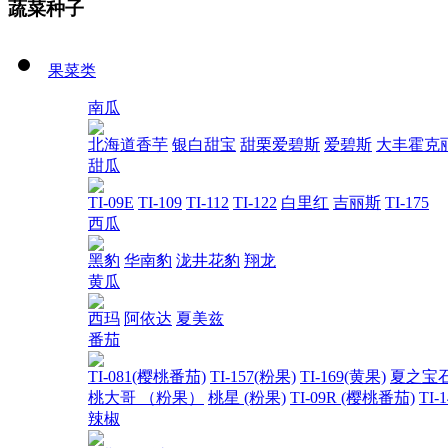
蔬菜种子
果菜类
南瓜
北海道香芋
银白甜宝
甜栗爱碧斯
爱碧斯
大丰霍克
甜瓜
TI-09E
TI-109
TI-112
TI-122
白里红
吉丽斯
TI-175
西瓜
黑豹
华南豹
泷井花豹
翔龙
黄瓜
西玛
阿依达
夏美兹
番茄
TI-081(樱桃番茄)
TI-157(粉果)
TI-169(黄果)
夏之宝
桃大哥 （粉果）
桃星 (粉果)
TI-09R (樱桃番茄)
TI-
辣椒