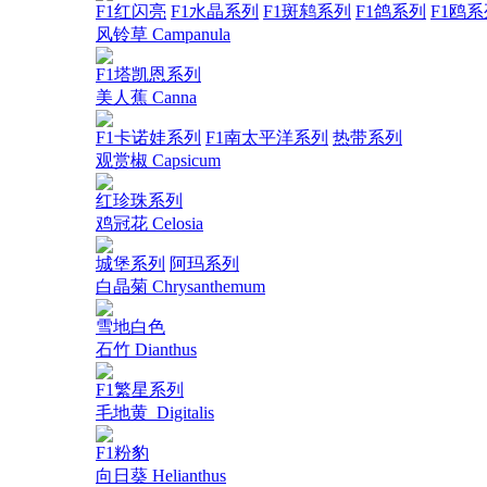
F1红闪亮
F1水晶系列
F1斑鸫系列
F1鸽系列
F1鸥系
风铃草 Campanula
F1塔凯恩系列
美人蕉 Canna
F1卡诺娃系列
F1南太平洋系列
热带系列
观赏椒 Capsicum
红珍珠系列
鸡冠花 Celosia
城堡系列
阿玛系列
白晶菊 Chrysanthemum
雪地白色
石竹 Dianthus
F1繁星系列
毛地黄_Digitalis
F1粉豹
向日葵 Helianthus