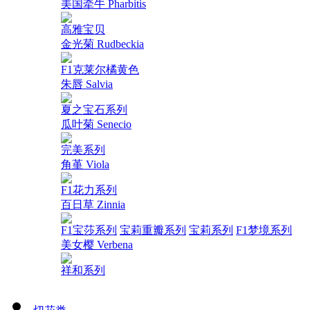
美国牵牛 Pharbitis
高雅宝贝
金光菊 Rudbeckia
F1克莱尔橘黄色
朱唇 Salvia
夏之宝石系列
瓜叶菊 Senecio
完美系列
角堇 Viola
F1花力系列
百日草 Zinnia
F1宝莎系列
宝莉重瓣系列
宝莉系列
F1梦境系列
美女樱 Verbena
祥和系列