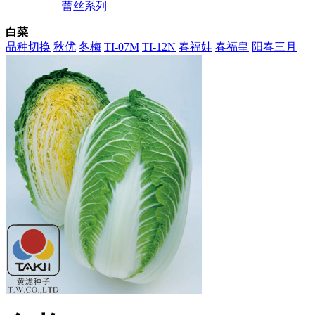
蕾丝系列
白菜
品种切换
秋优
冬梅
TI-07M
TI-12N
春福娃
春福皇
阳春三月