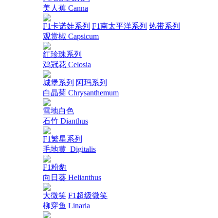
美人蕉 Canna
F1卡诺娃系列
F1南太平洋系列
热带系列
观赏椒 Capsicum
红珍珠系列
鸡冠花 Celosia
城堡系列
阿玛系列
白晶菊 Chrysanthemum
雪地白色
石竹 Dianthus
F1繁星系列
毛地黄_Digitalis
F1粉豹
向日葵 Helianthus
大微笑
F1超级微笑
柳穿鱼 Linaria