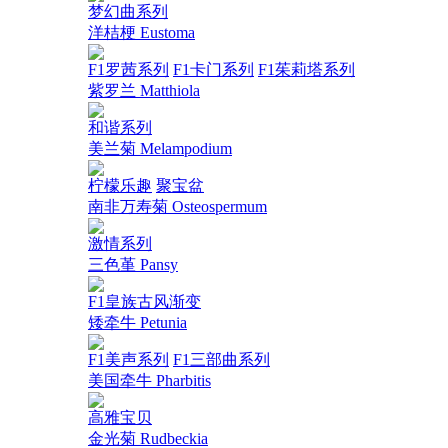
梦幻曲系列
洋桔梗 Eustoma
F1罗茜系列
F1卡门系列
F1茱莉塔系列
紫罗兰 Matthiola
和谐系列
美兰菊 Melampodium
柠檬乐趣
聚宝盆
南非万寿菊 Osteospermum
激情系列
三色堇 Pansy
F1皇族古风渐变
矮牵牛 Petunia
F1美声系列
F1三部曲系列
美国牵牛 Pharbitis
高雅宝贝
金光菊 Rudbeckia