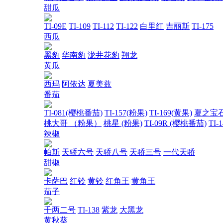
甜瓜
TI-09E
TI-109
TI-112
TI-122
白里红
吉丽斯
TI-175
西瓜
黑豹
华南豹
泷井花豹
翔龙
黄瓜
西玛
阿依达
夏美兹
番茄
TI-081(樱桃番茄)
TI-157(粉果)
TI-169(黄果)
夏之宝
桃大哥 （粉果）
桃星 (粉果)
TI-09R (樱桃番茄)
TI-
辣椒
帕斯
天骄六号
天骄八号
天骄三号
一代天骄
甜椒
卡萨巴
红铃
黄铃
红角王
黄角王
茄子
千两二号
TI-138
紫龙
大黑龙
黄秋葵