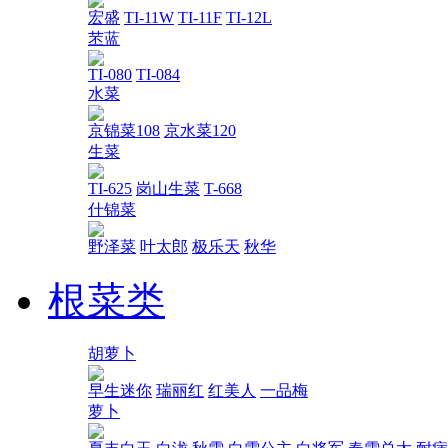
宏盛
TI-11W
TI-11F
TI-12L
苤蓝
TI-080
TI-084
水菜
京锦菜108
京水菜120
生菜
TI-625
岗山生菜
T-668
什锦菜
野泽菜
叶太郎
极乐天
秋华
根菜类
胡萝卜
早生迷你
瑞丽红
红美人
一品梅
萝卜