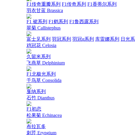
F1传奇重瓣系列
F1传奇系列
F1香蒂尔系列
羽衣甘蓝 Brassica
F1 裙系列
F1鹤系列
F1鲁西露系列
翠菊 Callistephus
富士见系列
羽冠系列
羽冠α系列
库雷娜系列
日光系
鸡冠花 Celosia
久留米系列
飞燕草 Delphinium
F1北极光系列
千鸟草 Consolida
戛纳系列
石竹 Dianthus
F1初恋
松果菊 Echinacea
布拉瓦多
刺芹 Eryngium