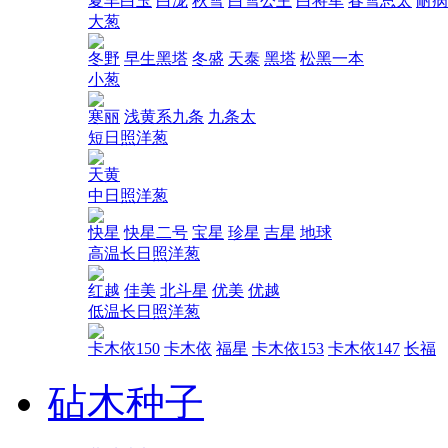
夏丰白玉
白泷
秋雪
白雪公主
白将军
春雪总太
耐病
大葱
冬野
早生黑塔
冬盛
天泰
黑塔
松黑一本
小葱
寒丽
浅黄系九条
九条太
短日照洋葱
天黄
中日照洋葱
快星
快星二号
宝星
珍星
吉星
地球
高温长日照洋葱
红越
佳美
北斗星
优美
优越
低温长日照洋葱
卡木依150
卡木依
福星
卡木依153
卡木依147
长福
砧木种子