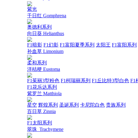
紫光
千日红 Gomphrena
奥德利系列
向日葵 Helianthus
F1暗影
F1幻影
F1富阳夏季系列
太阳王
F1富阳系列
补血草 Limonium
柔和系列
洋桔梗 Eustoma
F1茱丽3型粉色
F1柯瑞丽系列
F1丘比特3型白色
F1
F1花乐达系列
紫罗兰 Matthiola
星空
辉煌系列
圣诞系列
卡尼陀白色
贵族系列
百日草 Zinnia
F1太阳系列
翠珠_Trachymene