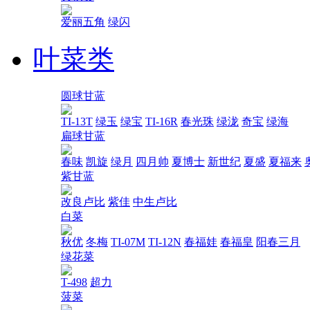
爱丽五角
绿闪
叶菜类
圆球甘蓝
TI-13T
绿玉
绿宝
TI-16R
春光珠
绿泷
奇宝
绿海
扁球甘蓝
春味
凯旋
绿月
四月帅
夏博士
新世纪
夏盛
夏福来
紫甘蓝
改良卢比
紫佳
中生卢比
白菜
秋优
冬梅
TI-07M
TI-12N
春福娃
春福皇
阳春三月
绿花菜
T-498
超力
菠菜