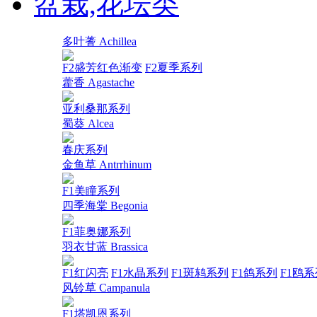
盆栽,花坛类
多叶蓍 Achillea
F2盛芳红色渐变
F2夏季系列
藿香 Agastache
亚利桑那系列
蜀葵 Alcea
春庆系列
金鱼草 Antrrhinum
F1美瞳系列
四季海棠 Begonia
F1菲奥娜系列
羽衣甘蓝 Brassica
F1红闪亮
F1水晶系列
F1斑鸫系列
F1鸽系列
F1鸥系
风铃草 Campanula
F1塔凯恩系列