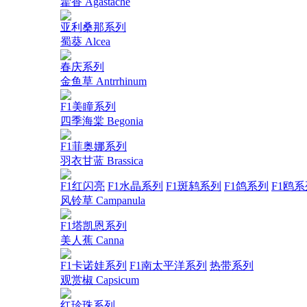
藿香 Agastache
亚利桑那系列
蜀葵 Alcea
春庆系列
金鱼草 Antrrhinum
F1美瞳系列
四季海棠 Begonia
F1菲奥娜系列
羽衣甘蓝 Brassica
F1红闪亮
F1水晶系列
F1斑鸫系列
F1鸽系列
F1鸥系
风铃草 Campanula
F1塔凯恩系列
美人蕉 Canna
F1卡诺娃系列
F1南太平洋系列
热带系列
观赏椒 Capsicum
红珍珠系列