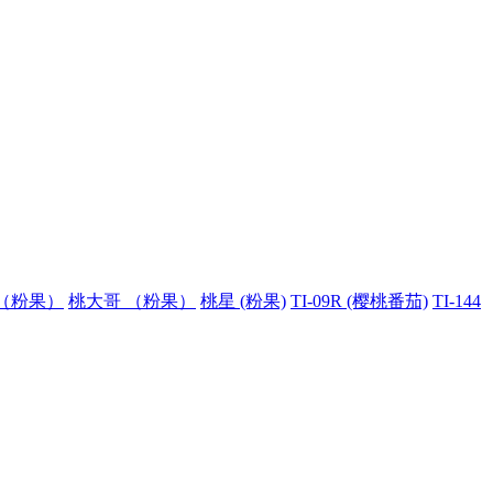
（粉果）
桃大哥 （粉果）
桃星 (粉果)
TI-09R (樱桃番茄)
TI-144