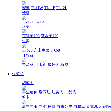
宏盛
TI-11W
TI-11F
TI-12L
苤蓝
TI-080
TI-084
水菜
京锦菜108
京水菜120
生菜
TI-625
岗山生菜
T-668
什锦菜
野泽菜
叶太郎
极乐天
秋华
根菜类
胡萝卜
早生迷你
瑞丽红
红美人
一品梅
萝卜
夏丰白玉
白泷
秋雪
白雪公主
白将军
春雪总太
耐病