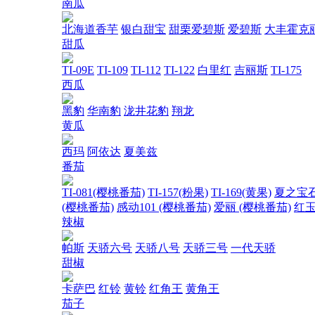
南瓜
北海道香芋
银白甜宝
甜栗爱碧斯
爱碧斯
大丰霍克
甜瓜
TI-09E
TI-109
TI-112
TI-122
白里红
吉丽斯
TI-175
西瓜
黑豹
华南豹
泷井花豹
翔龙
黄瓜
西玛
阿依达
夏美兹
番茄
TI-081(樱桃番茄)
TI-157(粉果)
TI-169(黄果)
夏之宝
(樱桃番茄)
感动101 (樱桃番茄)
爱丽 (樱桃番茄)
红玉
辣椒
帕斯
天骄六号
天骄八号
天骄三号
一代天骄
甜椒
卡萨巴
红铃
黄铃
红角王
黄角王
茄子