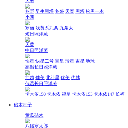
大葱
冬野
早生黑塔
冬盛
天泰
黑塔
松黑一本
小葱
寒丽
浅黄系九条
九条太
短日照洋葱
天黄
中日照洋葱
快星
快星二号
宝星
珍星
吉星
地球
高温长日照洋葱
红越
佳美
北斗星
优美
优越
低温长日照洋葱
卡木依150
卡木依
福星
卡木依153
卡木依147
长福
砧木种子
黄瓜砧木
八幡寒太郎