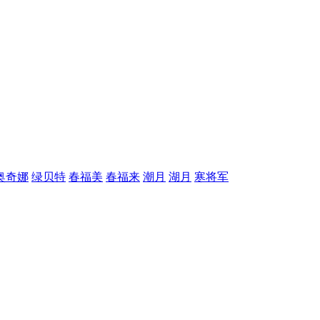
奥奇娜
绿贝特
春福美
春福来
潮月
湖月
寒将军