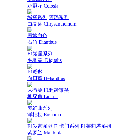
鸡冠花 Celosia
城堡系列
阿玛系列
白晶菊 Chrysanthemum
雪地白色
石竹 Dianthus
F1繁星系列
毛地黄_Digitalis
F1粉豹
向日葵 Helianthus
大微笑
F1超级微笑
柳穿鱼 Linaria
梦幻曲系列
洋桔梗 Eustoma
F1罗茜系列
F1卡门系列
F1茱莉塔系列
紫罗兰 Matthiola