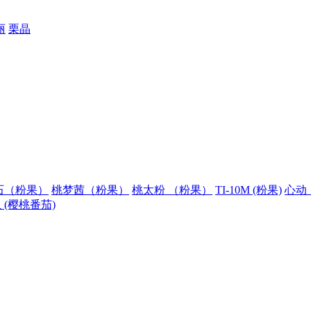
丽
栗晶
石（粉果）
桃梦茜（粉果）
桃太粉 （粉果）
TI-10M (粉果)
心动
 (樱桃番茄)