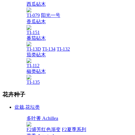
西瓜砧木
TI-079
阳光一号
香瓜砧木
TI-151
番茄砧木
TI-13D
TI-134
TI-132
茄类砧木
TI-112
椒类砧木
TI-135
花卉种子
盆栽,花坛类
多叶蓍 Achillea
F2盛芳红色渐变
F2夏季系列