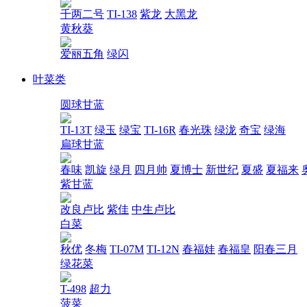
千两二号
TI-138
紫龙
大黑龙
黄秋葵
爱丽五角
绿闪
叶菜类
圆球甘蓝
TI-13T
绿玉
绿宝
TI-16R
春光珠
绿泷
奇宝
绿海
扁球甘蓝
春味
凯旋
绿月
四月帅
夏博士
新世纪
夏盛
夏福来
紫甘蓝
改良卢比
紫佳
中生卢比
白菜
秋优
冬梅
TI-07M
TI-12N
春福娃
春福皇
阳春三月
绿花菜
T-498
超力
菠菜