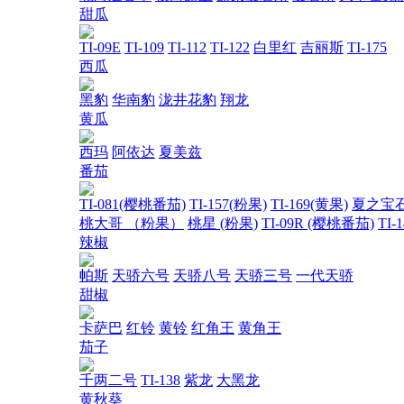
甜瓜
TI-09E
TI-109
TI-112
TI-122
白里红
吉丽斯
TI-175
西瓜
黑豹
华南豹
泷井花豹
翔龙
黄瓜
西玛
阿依达
夏美兹
番茄
TI-081(樱桃番茄)
TI-157(粉果)
TI-169(黄果)
夏之宝
桃大哥 （粉果）
桃星 (粉果)
TI-09R (樱桃番茄)
TI-
辣椒
帕斯
天骄六号
天骄八号
天骄三号
一代天骄
甜椒
卡萨巴
红铃
黄铃
红角王
黄角王
茄子
千两二号
TI-138
紫龙
大黑龙
黄秋葵