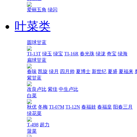
爱丽五角
绿闪
叶菜类
圆球甘蓝
TI-13T
绿玉
绿宝
TI-16R
春光珠
绿泷
奇宝
绿海
扁球甘蓝
春味
凯旋
绿月
四月帅
夏博士
新世纪
夏盛
夏福来
紫甘蓝
改良卢比
紫佳
中生卢比
白菜
秋优
冬梅
TI-07M
TI-12N
春福娃
春福皇
阳春三月
绿花菜
T-498
超力
菠菜