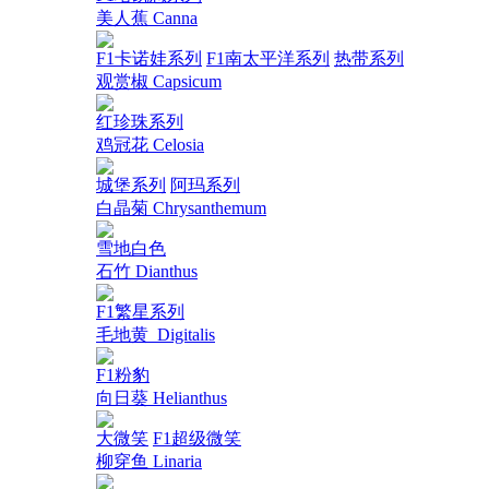
美人蕉 Canna
F1卡诺娃系列
F1南太平洋系列
热带系列
观赏椒 Capsicum
红珍珠系列
鸡冠花 Celosia
城堡系列
阿玛系列
白晶菊 Chrysanthemum
雪地白色
石竹 Dianthus
F1繁星系列
毛地黄_Digitalis
F1粉豹
向日葵 Helianthus
大微笑
F1超级微笑
柳穿鱼 Linaria