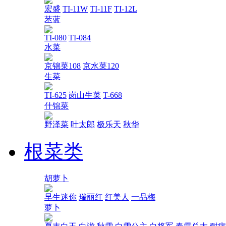
宏盛
TI-11W
TI-11F
TI-12L
苤蓝
TI-080
TI-084
水菜
京锦菜108
京水菜120
生菜
TI-625
岗山生菜
T-668
什锦菜
野泽菜
叶太郎
极乐天
秋华
根菜类
胡萝卜
早生迷你
瑞丽红
红美人
一品梅
萝卜