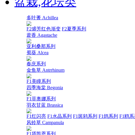
盆栽,花坛类
多叶蓍 Achillea
F2盛芳红色渐变
F2夏季系列
藿香 Agastache
亚利桑那系列
蜀葵 Alcea
春庆系列
金鱼草 Antrrhinum
F1美瞳系列
四季海棠 Begonia
F1菲奥娜系列
羽衣甘蓝 Brassica
F1红闪亮
F1水晶系列
F1斑鸫系列
F1鸽系列
F1鸥系
风铃草 Campanula
F1塔凯恩系列