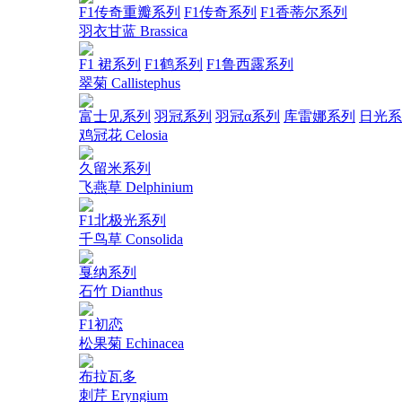
F1传奇重瓣系列
F1传奇系列
F1香蒂尔系列
羽衣甘蓝 Brassica
F1 裙系列
F1鹤系列
F1鲁西露系列
翠菊 Callistephus
富士见系列
羽冠系列
羽冠α系列
库雷娜系列
日光系
鸡冠花 Celosia
久留米系列
飞燕草 Delphinium
F1北极光系列
千鸟草 Consolida
戛纳系列
石竹 Dianthus
F1初恋
松果菊 Echinacea
布拉瓦多
刺芹 Eryngium