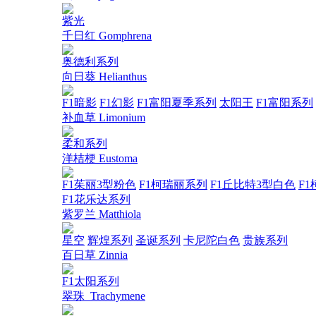
紫光
千日红 Gomphrena
奥德利系列
向日葵 Helianthus
F1暗影
F1幻影
F1富阳夏季系列
太阳王
F1富阳系列
补血草 Limonium
柔和系列
洋桔梗 Eustoma
F1茱丽3型粉色
F1柯瑞丽系列
F1丘比特3型白色
F1
F1花乐达系列
紫罗兰 Matthiola
星空
辉煌系列
圣诞系列
卡尼陀白色
贵族系列
百日草 Zinnia
F1太阳系列
翠珠_Trachymene