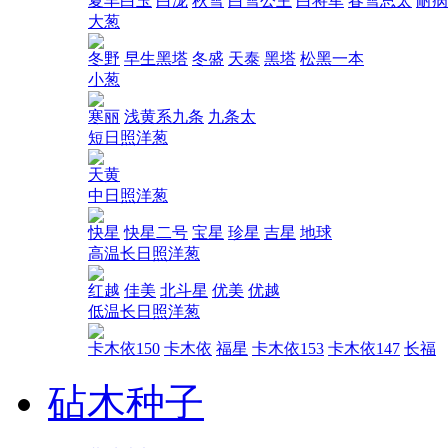
夏丰白玉
白泷
秋雪
白雪公主
白将军
春雪总太
耐病
大葱
冬野
早生黑塔
冬盛
天泰
黑塔
松黑一本
小葱
寒丽
浅黄系九条
九条太
短日照洋葱
天黄
中日照洋葱
快星
快星二号
宝星
珍星
吉星
地球
高温长日照洋葱
红越
佳美
北斗星
优美
优越
低温长日照洋葱
卡木依150
卡木依
福星
卡木依153
卡木依147
长福
砧木种子