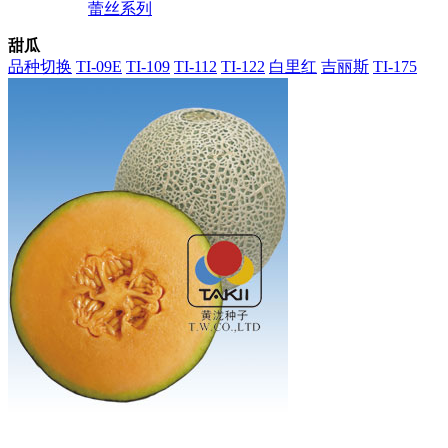
蕾丝系列
甜瓜
品种切换
TI-09E
TI-109
TI-112
TI-122
白里红
吉丽斯
TI-175