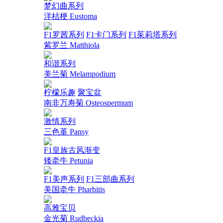
梦幻曲系列
洋桔梗 Eustoma
F1罗茜系列
F1卡门系列
F1茱莉塔系列
紫罗兰 Matthiola
和谐系列
美兰菊 Melampodium
柠檬乐趣
聚宝盆
南非万寿菊 Osteospermum
激情系列
三色堇 Pansy
F1皇族古风渐变
矮牵牛 Petunia
F1美声系列
F1三部曲系列
美国牵牛 Pharbitis
高雅宝贝
金光菊 Rudbeckia