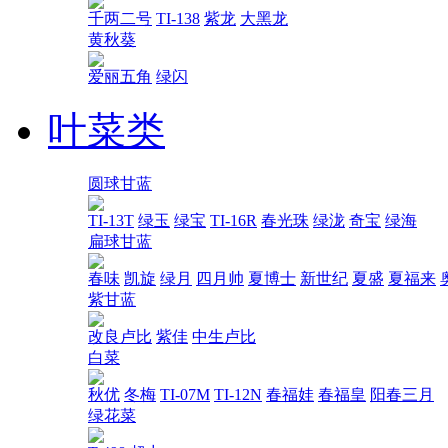
千两二号
TI-138
紫龙
大黑龙
黄秋葵
爱丽五角
绿闪
叶菜类
圆球甘蓝
TI-13T
绿玉
绿宝
TI-16R
春光珠
绿泷
奇宝
绿海
扁球甘蓝
春味
凯旋
绿月
四月帅
夏博士
新世纪
夏盛
夏福来
紫甘蓝
改良卢比
紫佳
中生卢比
白菜
秋优
冬梅
TI-07M
TI-12N
春福娃
春福皇
阳春三月
绿花菜