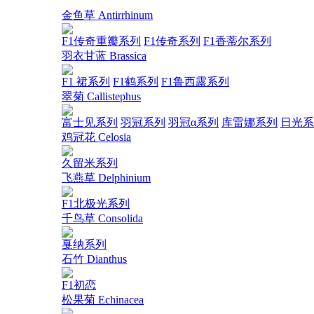
金鱼草 Antirrhinum
F1传奇重瓣系列
F1传奇系列
F1香蒂尔系列
羽衣甘蓝 Brassica
F1 裙系列
F1鹤系列
F1鲁西露系列
翠菊 Callistephus
富士见系列
羽冠系列
羽冠α系列
库雷娜系列
日光系
鸡冠花 Celosia
久留米系列
飞燕草 Delphinium
F1北极光系列
千鸟草 Consolida
戛纳系列
石竹 Dianthus
F1初恋
松果菊 Echinacea