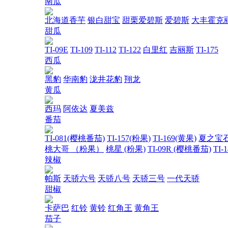
南瓜
北海道香芋
银白甜宝
甜栗爱碧斯
爱碧斯
大丰霍克
甜瓜
TI-09E
TI-109
TI-112
TI-122
白里红
吉丽斯
TI-175
西瓜
黑豹
华南豹
泷井花豹
翔龙
黄瓜
西玛
阿依达
夏美兹
番茄
TI-081(樱桃番茄)
TI-157(粉果)
TI-169(黄果)
夏之宝
桃大哥 （粉果）
桃星 (粉果)
TI-09R (樱桃番茄)
TI-
辣椒
帕斯
天骄六号
天骄八号
天骄三号
一代天骄
甜椒
卡萨巴
红铃
黄铃
红角王
黄角王
茄子