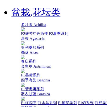
盆栽,花坛类
多叶蓍 Achillea
F2盛芳红色渐变
F2夏季系列
藿香 Agastache
亚利桑那系列
蜀葵 Alcea
春庆系列
金鱼草 Antrrhinum
F1美瞳系列
四季海棠 Begonia
F1菲奥娜系列
羽衣甘蓝 Brassica
F1红闪亮
F1水晶系列
F1斑鸫系列
F1鸽系列
F1鸥系