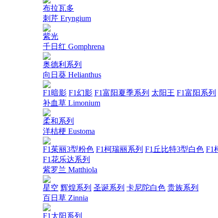
布拉瓦多
刺芹 Eryngium
紫光
千日红 Gomphrena
奥德利系列
向日葵 Helianthus
F1暗影
F1幻影
F1富阳夏季系列
太阳王
F1富阳系列
补血草 Limonium
柔和系列
洋桔梗 Eustoma
F1茱丽3型粉色
F1柯瑞丽系列
F1丘比特3型白色
F1
F1花乐达系列
紫罗兰 Matthiola
星空
辉煌系列
圣诞系列
卡尼陀白色
贵族系列
百日草 Zinnia
F1太阳系列