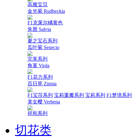
高雅宝贝
金光菊 Rudbeckia
F1克莱尔橘黄色
朱唇 Salvia
夏之宝石系列
瓜叶菊 Senecio
完美系列
角堇 Viola
F1花力系列
百日草 Zinnia
F1宝莎系列
宝莉重瓣系列
宝莉系列
F1梦境系列
美女樱 Verbena
祥和系列
切花类