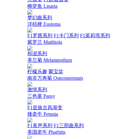
柳穿鱼 Linaria
梦幻曲系列
洋桔梗 Eustoma
F1罗茜系列
F1卡门系列
F1茱莉塔系列
紫罗兰 Matthiola
和谐系列
美兰菊 Melampodium
柠檬乐趣
聚宝盆
南非万寿菊 Osteospermum
激情系列
三色堇 Pansy
F1皇族古风渐变
矮牵牛 Petunia
F1美声系列
F1三部曲系列
美国牵牛 Pharbitis