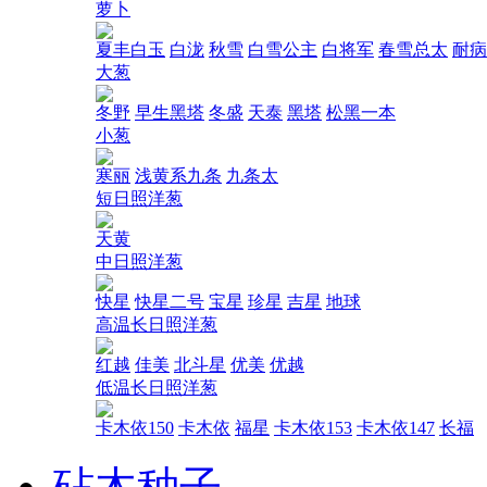
萝卜
夏丰白玉
白泷
秋雪
白雪公主
白将军
春雪总太
耐病
大葱
冬野
早生黑塔
冬盛
天泰
黑塔
松黑一本
小葱
寒丽
浅黄系九条
九条太
短日照洋葱
天黄
中日照洋葱
快星
快星二号
宝星
珍星
吉星
地球
高温长日照洋葱
红越
佳美
北斗星
优美
优越
低温长日照洋葱
卡木依150
卡木依
福星
卡木依153
卡木依147
长福
砧木种子