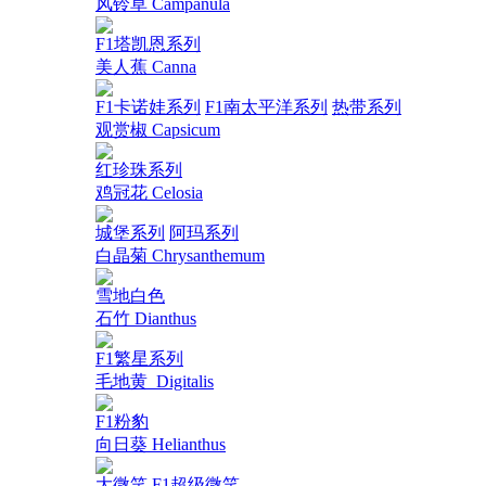
风铃草 Campanula
F1塔凯恩系列
美人蕉 Canna
F1卡诺娃系列
F1南太平洋系列
热带系列
观赏椒 Capsicum
红珍珠系列
鸡冠花 Celosia
城堡系列
阿玛系列
白晶菊 Chrysanthemum
雪地白色
石竹 Dianthus
F1繁星系列
毛地黄_Digitalis
F1粉豹
向日葵 Helianthus
大微笑
F1超级微笑