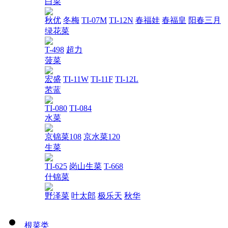
白菜
秋优
冬梅
TI-07M
TI-12N
春福娃
春福皇
阳春三月
绿花菜
T-498
超力
菠菜
宏盛
TI-11W
TI-11F
TI-12L
苤蓝
TI-080
TI-084
水菜
京锦菜108
京水菜120
生菜
TI-625
岗山生菜
T-668
什锦菜
野泽菜
叶太郎
极乐天
秋华
根菜类