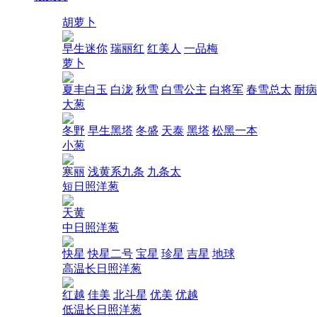
胡萝卜
早生迷你
瑞丽红
红美人
一品梅
萝卜
夏丰白玉
白泷
秋雪
白雪公主
白将军
春雪总太
耐病
大葱
冬野
早生黑塔
冬盛
天泰
黑塔
松黑一本
小葱
寒丽
浅黄系九条
九条太
短日照洋葱
天黄
中日照洋葱
快星
快星二号
宝星
珍星
吉星
地球
高温长日照洋葱
红越
佳美
北斗星
优美
优越
低温长日照洋葱