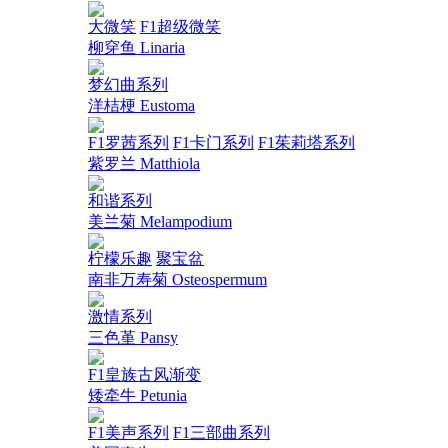
大微笑
F1超级微笑
柳穿鱼 Linaria
梦幻曲系列
洋桔梗 Eustoma
F1罗茜系列
F1卡门系列
F1茱莉塔系列
紫罗兰 Matthiola
和谐系列
美兰菊 Melampodium
柠檬乐趣
聚宝盆
南非万寿菊 Osteospermum
激情系列
三色堇 Pansy
F1皇族古风渐变
矮牵牛 Petunia
F1美声系列
F1三部曲系列