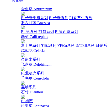
切花类
金鱼草 Antirrhinum
F1传奇重瓣系列
F1传奇系列
F1香蒂尔系列
羽衣甘蓝 Brassica
F1 裙系列
F1鹤系列
F1鲁西露系列
翠菊 Callistephus
富士见系列
羽冠系列
羽冠α系列
库雷娜系列
日光系
鸡冠花 Celosia
久留米系列
飞燕草 Delphinium
F1北极光系列
千鸟草 Consolida
戛纳系列
石竹 Dianthus
F1初恋
松果菊 Echinacea