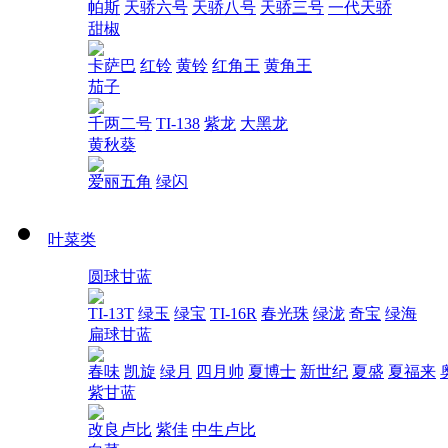
帕斯
天骄六号
天骄八号
天骄三号
一代天骄
甜椒
卡萨巴
红铃
黄铃
红角王
黄角王
茄子
千两二号
TI-138
紫龙
大黑龙
黄秋葵
爱丽五角
绿闪
叶菜类
圆球甘蓝
TI-13T
绿玉
绿宝
TI-16R
春光珠
绿泷
奇宝
绿海
扁球甘蓝
春味
凯旋
绿月
四月帅
夏博士
新世纪
夏盛
夏福来
紫甘蓝
改良卢比
紫佳
中生卢比