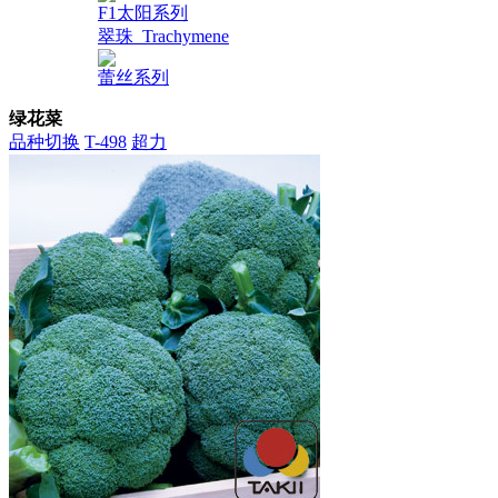
F1太阳系列
翠珠_Trachymene
蕾丝系列
绿花菜
品种切换
T-498
超力