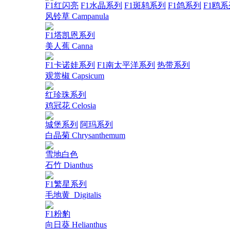
F1红闪亮
F1水晶系列
F1斑鸫系列
F1鸽系列
F1鸥系
风铃草 Campanula
F1塔凯恩系列
美人蕉 Canna
F1卡诺娃系列
F1南太平洋系列
热带系列
观赏椒 Capsicum
红珍珠系列
鸡冠花 Celosia
城堡系列
阿玛系列
白晶菊 Chrysanthemum
雪地白色
石竹 Dianthus
F1繁星系列
毛地黄_Digitalis
F1粉豹
向日葵 Helianthus