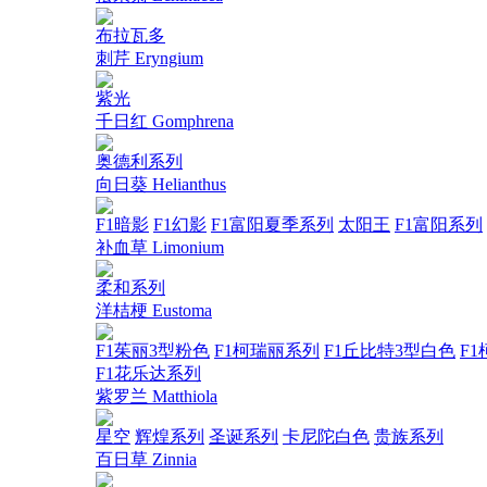
布拉瓦多
刺芹 Eryngium
紫光
千日红 Gomphrena
奥德利系列
向日葵 Helianthus
F1暗影
F1幻影
F1富阳夏季系列
太阳王
F1富阳系列
补血草 Limonium
柔和系列
洋桔梗 Eustoma
F1茱丽3型粉色
F1柯瑞丽系列
F1丘比特3型白色
F1
F1花乐达系列
紫罗兰 Matthiola
星空
辉煌系列
圣诞系列
卡尼陀白色
贵族系列
百日草 Zinnia