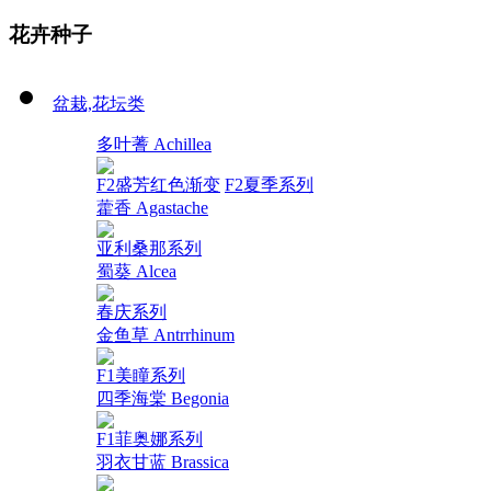
花卉种子
盆栽,花坛类
多叶蓍 Achillea
F2盛芳红色渐变
F2夏季系列
藿香 Agastache
亚利桑那系列
蜀葵 Alcea
春庆系列
金鱼草 Antrrhinum
F1美瞳系列
四季海棠 Begonia
F1菲奥娜系列
羽衣甘蓝 Brassica