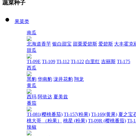
蔬菜种子
果菜类
南瓜
北海道香芋
银白甜宝
甜栗爱碧斯
爱碧斯
大丰霍克
甜瓜
TI-09E
TI-109
TI-112
TI-122
白里红
吉丽斯
TI-175
西瓜
黑豹
华南豹
泷井花豹
翔龙
黄瓜
西玛
阿依达
夏美兹
番茄
TI-081(樱桃番茄)
TI-157(粉果)
TI-169(黄果)
夏之宝
桃大哥 （粉果）
桃星 (粉果)
TI-09R (樱桃番茄)
TI-
辣椒