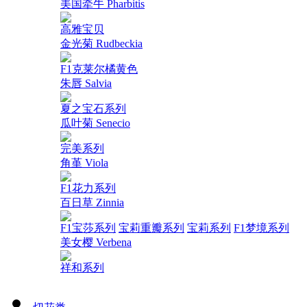
美国牵牛 Pharbitis
高雅宝贝
金光菊 Rudbeckia
F1克莱尔橘黄色
朱唇 Salvia
夏之宝石系列
瓜叶菊 Senecio
完美系列
角堇 Viola
F1花力系列
百日草 Zinnia
F1宝莎系列
宝莉重瓣系列
宝莉系列
F1梦境系列
美女樱 Verbena
祥和系列