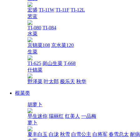
宏盛
TI-11W
TI-11F
TI-12L
苤蓝
TI-080
TI-084
水菜
京锦菜108
京水菜120
生菜
TI-625
岗山生菜
T-668
什锦菜
野泽菜
叶太郎
极乐天
秋华
根菜类
胡萝卜
早生迷你
瑞丽红
红美人
一品梅
萝卜
夏丰白玉
白泷
秋雪
白雪公主
白将军
春雪总太
耐病