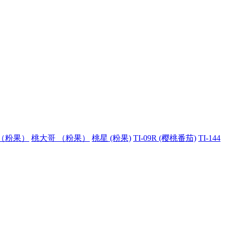
（粉果）
桃大哥 （粉果）
桃星 (粉果)
TI-09R (樱桃番茄)
TI-144