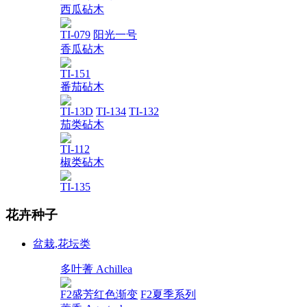
西瓜砧木
TI-079
阳光一号
香瓜砧木
TI-151
番茄砧木
TI-13D
TI-134
TI-132
茄类砧木
TI-112
椒类砧木
TI-135
花卉种子
盆栽,花坛类
多叶蓍 Achillea
F2盛芳红色渐变
F2夏季系列