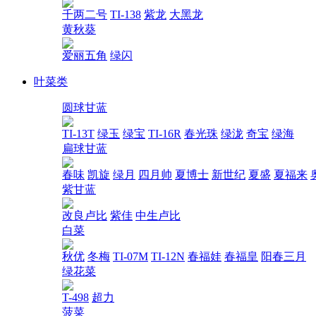
千两二号
TI-138
紫龙
大黑龙
黄秋葵
爱丽五角
绿闪
叶菜类
圆球甘蓝
TI-13T
绿玉
绿宝
TI-16R
春光珠
绿泷
奇宝
绿海
扁球甘蓝
春味
凯旋
绿月
四月帅
夏博士
新世纪
夏盛
夏福来
紫甘蓝
改良卢比
紫佳
中生卢比
白菜
秋优
冬梅
TI-07M
TI-12N
春福娃
春福皇
阳春三月
绿花菜
T-498
超力
菠菜