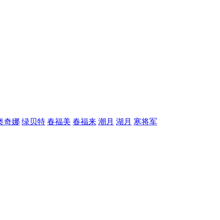
奥奇娜
绿贝特
春福美
春福来
潮月
湖月
寒将军