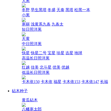
大葱
冬野
早生黑塔
冬盛
天泰
黑塔
松黑一本
小葱
寒丽
浅黄系九条
九条太
短日照洋葱
天黄
中日照洋葱
快星
快星二号
宝星
珍星
吉星
地球
高温长日照洋葱
红越
佳美
北斗星
优美
优越
低温长日照洋葱
卡木依150
卡木依
福星
卡木依153
卡木依147
长福
砧木种子
黄瓜砧木
八幡寒太郎