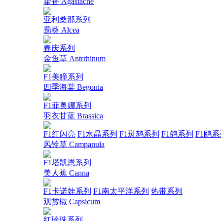
藿香 Agastache
亚利桑那系列
蜀葵 Alcea
春庆系列
金鱼草 Antrrhinum
F1美瞳系列
四季海棠 Begonia
F1菲奥娜系列
羽衣甘蓝 Brassica
F1红闪亮
F1水晶系列
F1斑鸫系列
F1鸽系列
F1鸥系
风铃草 Campanula
F1塔凯恩系列
美人蕉 Canna
F1卡诺娃系列
F1南太平洋系列
热带系列
观赏椒 Capsicum
红珍珠系列