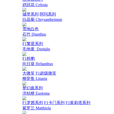
鸡冠花 Celosia
城堡系列
阿玛系列
白晶菊 Chrysanthemum
雪地白色
石竹 Dianthus
F1繁星系列
毛地黄_Digitalis
F1粉豹
向日葵 Helianthus
大微笑
F1超级微笑
柳穿鱼 Linaria
梦幻曲系列
洋桔梗 Eustoma
F1罗茜系列
F1卡门系列
F1茱莉塔系列
紫罗兰 Matthiola