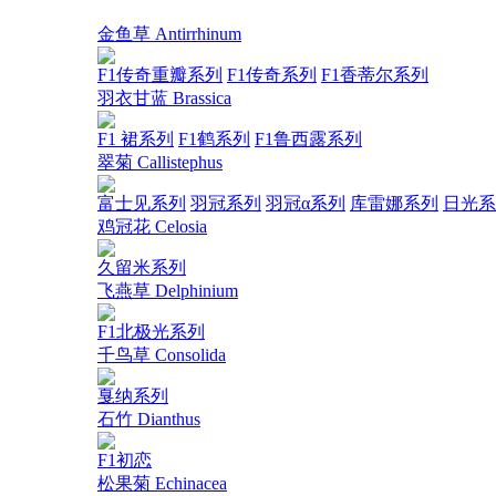
金鱼草 Antirrhinum
F1传奇重瓣系列
F1传奇系列
F1香蒂尔系列
羽衣甘蓝 Brassica
F1 裙系列
F1鹤系列
F1鲁西露系列
翠菊 Callistephus
富士见系列
羽冠系列
羽冠α系列
库雷娜系列
日光系
鸡冠花 Celosia
久留米系列
飞燕草 Delphinium
F1北极光系列
千鸟草 Consolida
戛纳系列
石竹 Dianthus
F1初恋
松果菊 Echinacea