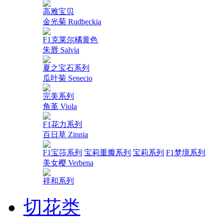
高雅宝贝
金光菊 Rudbeckia
F1克莱尔橘黄色
朱唇 Salvia
夏之宝石系列
瓜叶菊 Senecio
完美系列
角堇 Viola
F1花力系列
百日草 Zinnia
F1宝莎系列
宝莉重瓣系列
宝莉系列
F1梦境系列
美女樱 Verbena
祥和系列
切花类