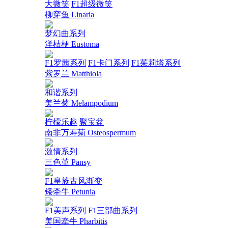
大微笑
F1超级微笑
柳穿鱼 Linaria
梦幻曲系列
洋桔梗 Eustoma
F1罗茜系列
F1卡门系列
F1茱莉塔系列
紫罗兰 Matthiola
和谐系列
美兰菊 Melampodium
柠檬乐趣
聚宝盆
南非万寿菊 Osteospermum
激情系列
三色堇 Pansy
F1皇族古风渐变
矮牵牛 Petunia
F1美声系列
F1三部曲系列
美国牵牛 Pharbitis