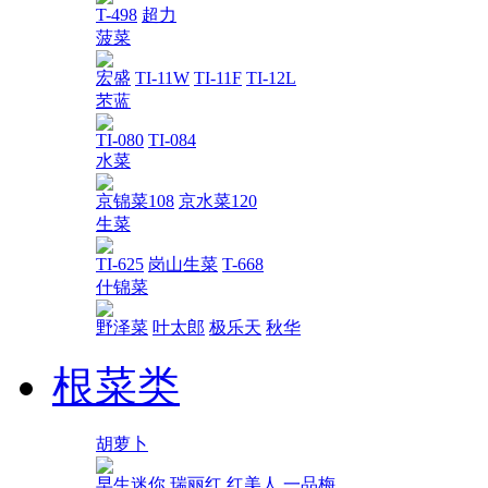
T-498
超力
菠菜
宏盛
TI-11W
TI-11F
TI-12L
苤蓝
TI-080
TI-084
水菜
京锦菜108
京水菜120
生菜
TI-625
岗山生菜
T-668
什锦菜
野泽菜
叶太郎
极乐天
秋华
根菜类
胡萝卜
早生迷你
瑞丽红
红美人
一品梅