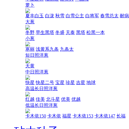
萝卜
夏丰白玉
白泷
秋雪
白雪公主
白将军
春雪总太
耐病
大葱
冬野
早生黑塔
冬盛
天泰
黑塔
松黑一本
小葱
寒丽
浅黄系九条
九条太
短日照洋葱
天黄
中日照洋葱
快星
快星二号
宝星
珍星
吉星
地球
高温长日照洋葱
红越
佳美
北斗星
优美
优越
低温长日照洋葱
卡木依150
卡木依
福星
卡木依153
卡木依147
长福