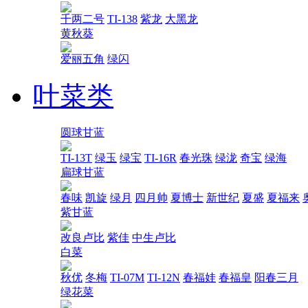
千两二号
TI-138
紫龙
大黑龙
黄秋葵
爱丽五角
绿闪
叶菜类
圆球甘蓝
TI-13T
绿玉
绿宝
TI-16R
春光珠
绿泷
奇宝
绿海
扁球甘蓝
春味
凯旋
绿月
四月帅
夏博士
新世纪
夏盛
夏福来
紫甘蓝
改良卢比
紫佳
中生卢比
白菜
秋优
冬梅
TI-07M
TI-12N
春福娃
春福皇
阳春三月
绿花菜