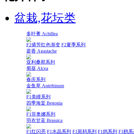
盆栽,花坛类
多叶蓍 Achillea
F2盛芳红色渐变
F2夏季系列
藿香 Agastache
亚利桑那系列
蜀葵 Alcea
春庆系列
金鱼草 Antrrhinum
F1美瞳系列
四季海棠 Begonia
F1菲奥娜系列
羽衣甘蓝 Brassica
F1红闪亮
F1水晶系列
F1斑鸫系列
F1鸽系列
F1鸥系