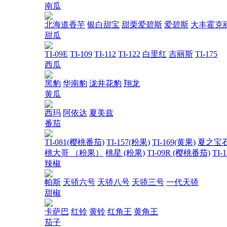
南瓜
北海道香芋
银白甜宝
甜栗爱碧斯
爱碧斯
大丰霍克
甜瓜
TI-09E
TI-109
TI-112
TI-122
白里红
吉丽斯
TI-175
西瓜
黑豹
华南豹
泷井花豹
翔龙
黄瓜
西玛
阿依达
夏美兹
番茄
TI-081(樱桃番茄)
TI-157(粉果)
TI-169(黄果)
夏之宝
桃大哥 （粉果）
桃星 (粉果)
TI-09R (樱桃番茄)
TI-
辣椒
帕斯
天骄六号
天骄八号
天骄三号
一代天骄
甜椒
卡萨巴
红铃
黄铃
红角王
黄角王
茄子