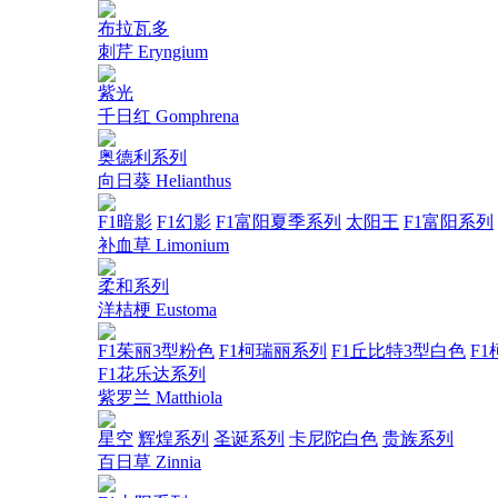
布拉瓦多
刺芹 Eryngium
紫光
千日红 Gomphrena
奥德利系列
向日葵 Helianthus
F1暗影
F1幻影
F1富阳夏季系列
太阳王
F1富阳系列
补血草 Limonium
柔和系列
洋桔梗 Eustoma
F1茱丽3型粉色
F1柯瑞丽系列
F1丘比特3型白色
F1
F1花乐达系列
紫罗兰 Matthiola
星空
辉煌系列
圣诞系列
卡尼陀白色
贵族系列
百日草 Zinnia