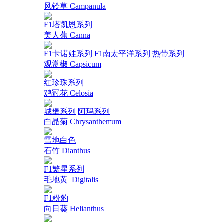
风铃草 Campanula
F1塔凯恩系列
美人蕉 Canna
F1卡诺娃系列
F1南太平洋系列
热带系列
观赏椒 Capsicum
红珍珠系列
鸡冠花 Celosia
城堡系列
阿玛系列
白晶菊 Chrysanthemum
雪地白色
石竹 Dianthus
F1繁星系列
毛地黄_Digitalis
F1粉豹
向日葵 Helianthus