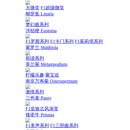
大微笑
F1超级微笑
柳穿鱼 Linaria
梦幻曲系列
洋桔梗 Eustoma
F1罗茜系列
F1卡门系列
F1茱莉塔系列
紫罗兰 Matthiola
和谐系列
美兰菊 Melampodium
柠檬乐趣
聚宝盆
南非万寿菊 Osteospermum
激情系列
三色堇 Pansy
F1皇族古风渐变
矮牵牛 Petunia
F1美声系列
F1三部曲系列