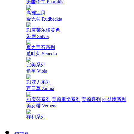
美国牵牛 Pharbitis
高雅宝贝
金光菊 Rudbeckia
F1克莱尔橘黄色
朱唇 Salvia
夏之宝石系列
瓜叶菊 Senecio
完美系列
角堇 Viola
F1花力系列
百日草 Zinnia
F1宝莎系列
宝莉重瓣系列
宝莉系列
F1梦境系列
美女樱 Verbena
祥和系列