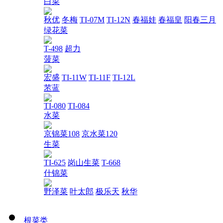
白菜
秋优
冬梅
TI-07M
TI-12N
春福娃
春福皇
阳春三月
绿花菜
T-498
超力
菠菜
宏盛
TI-11W
TI-11F
TI-12L
苤蓝
TI-080
TI-084
水菜
京锦菜108
京水菜120
生菜
TI-625
岗山生菜
T-668
什锦菜
野泽菜
叶太郎
极乐天
秋华
根菜类