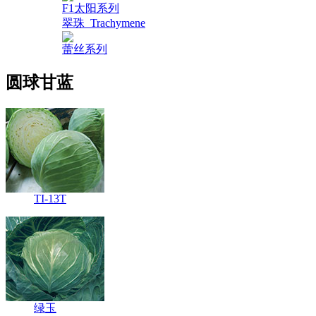
F1太阳系列
翠珠_Trachymene
蕾丝系列
圆球甘蓝
TI-13T
绿玉