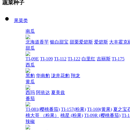
蔬菜种子
果菜类
南瓜
北海道香芋
银白甜宝
甜栗爱碧斯
爱碧斯
大丰霍克
甜瓜
TI-09E
TI-109
TI-112
TI-122
白里红
吉丽斯
TI-175
西瓜
黑豹
华南豹
泷井花豹
翔龙
黄瓜
西玛
阿依达
夏美兹
番茄
TI-081(樱桃番茄)
TI-157(粉果)
TI-169(黄果)
夏之宝
桃大哥 （粉果）
桃星 (粉果)
TI-09R (樱桃番茄)
TI-
辣椒