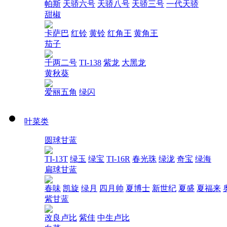
帕斯
天骄六号
天骄八号
天骄三号
一代天骄
甜椒
卡萨巴
红铃
黄铃
红角王
黄角王
茄子
千两二号
TI-138
紫龙
大黑龙
黄秋葵
爱丽五角
绿闪
叶菜类
圆球甘蓝
TI-13T
绿玉
绿宝
TI-16R
春光珠
绿泷
奇宝
绿海
扁球甘蓝
春味
凯旋
绿月
四月帅
夏博士
新世纪
夏盛
夏福来
紫甘蓝
改良卢比
紫佳
中生卢比