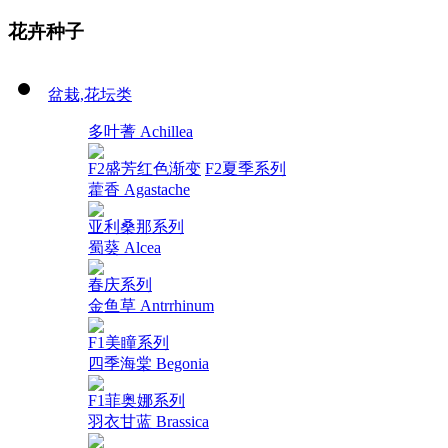
花卉种子
盆栽,花坛类
多叶蓍 Achillea
F2盛芳红色渐变
F2夏季系列
藿香 Agastache
亚利桑那系列
蜀葵 Alcea
春庆系列
金鱼草 Antrrhinum
F1美瞳系列
四季海棠 Begonia
F1菲奥娜系列
羽衣甘蓝 Brassica