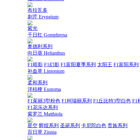
布拉瓦多
刺芹 Eryngium
紫光
千日红 Gomphrena
奥德利系列
向日葵 Helianthus
F1暗影
F1幻影
F1富阳夏季系列
太阳王
F1富阳系列
补血草 Limonium
柔和系列
洋桔梗 Eustoma
F1茱丽3型粉色
F1柯瑞丽系列
F1丘比特3型白色
F1
F1花乐达系列
紫罗兰 Matthiola
星空
辉煌系列
圣诞系列
卡尼陀白色
贵族系列
百日草 Zinnia