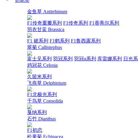
切花类
金鱼草 Antirrhinum
F1传奇重瓣系列
F1传奇系列
F1香蒂尔系列
羽衣甘蓝 Brassica
F1 裙系列
F1鹤系列
F1鲁西露系列
翠菊 Callistephus
富士见系列
羽冠系列
羽冠α系列
库雷娜系列
日光系
鸡冠花 Celosia
久留米系列
飞燕草 Delphinium
F1北极光系列
千鸟草 Consolida
戛纳系列
石竹 Dianthus
F1初恋
松果菊 Echinacea