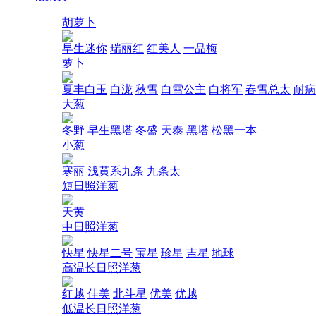
胡萝卜
早生迷你
瑞丽红
红美人
一品梅
萝卜
夏丰白玉
白泷
秋雪
白雪公主
白将军
春雪总太
耐病
大葱
冬野
早生黑塔
冬盛
天泰
黑塔
松黑一本
小葱
寒丽
浅黄系九条
九条太
短日照洋葱
天黄
中日照洋葱
快星
快星二号
宝星
珍星
吉星
地球
高温长日照洋葱
红越
佳美
北斗星
优美
优越
低温长日照洋葱