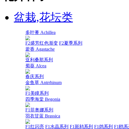
盆栽,花坛类
多叶蓍 Achillea
F2盛芳红色渐变
F2夏季系列
藿香 Agastache
亚利桑那系列
蜀葵 Alcea
春庆系列
金鱼草 Antrrhinum
F1美瞳系列
四季海棠 Begonia
F1菲奥娜系列
羽衣甘蓝 Brassica
F1红闪亮
F1水晶系列
F1斑鸫系列
F1鸽系列
F1鸥系