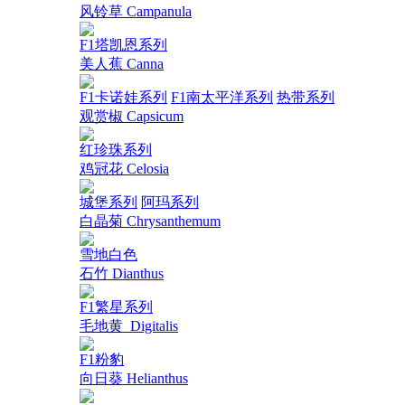
风铃草 Campanula
F1塔凯恩系列
美人蕉 Canna
F1卡诺娃系列
F1南太平洋系列
热带系列
观赏椒 Capsicum
红珍珠系列
鸡冠花 Celosia
城堡系列
阿玛系列
白晶菊 Chrysanthemum
雪地白色
石竹 Dianthus
F1繁星系列
毛地黄_Digitalis
F1粉豹
向日葵 Helianthus