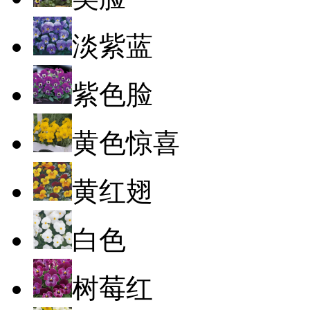
淡紫蓝
紫色脸
黄色惊喜
黄红翅
白色
树莓红