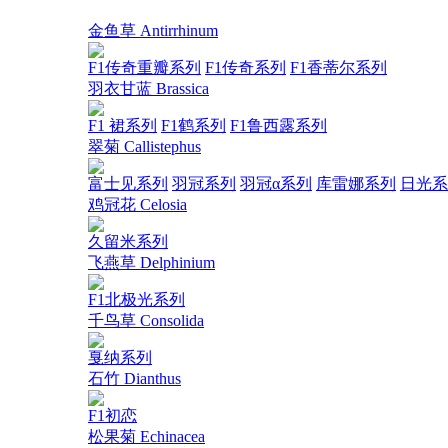
金鱼草 Antirrhinum
F1传奇重瓣系列
F1传奇系列
F1香蒂尔系列
羽衣甘蓝 Brassica
F1 裙系列
F1鹤系列
F1鲁西露系列
翠菊 Callistephus
富士见系列
羽冠系列
羽冠α系列
库雷娜系列
日光系
鸡冠花 Celosia
久留米系列
飞燕草 Delphinium
F1北极光系列
千鸟草 Consolida
戛纳系列
石竹 Dianthus
F1初恋
松果菊 Echinacea