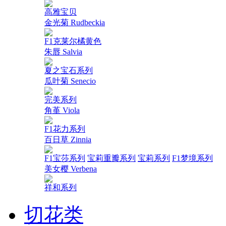
高雅宝贝
金光菊 Rudbeckia
F1克莱尔橘黄色
朱唇 Salvia
夏之宝石系列
瓜叶菊 Senecio
完美系列
角堇 Viola
F1花力系列
百日草 Zinnia
F1宝莎系列
宝莉重瓣系列
宝莉系列
F1梦境系列
美女樱 Verbena
祥和系列
切花类