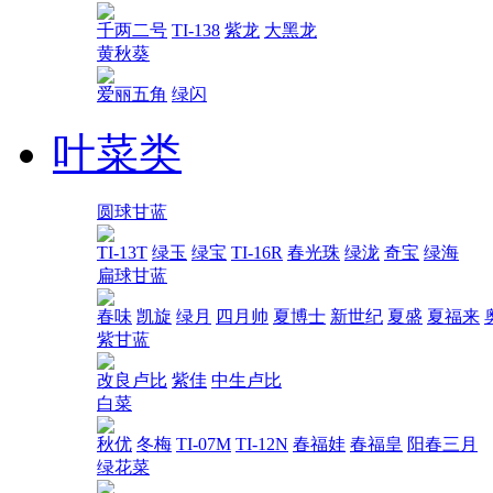
千两二号
TI-138
紫龙
大黑龙
黄秋葵
爱丽五角
绿闪
叶菜类
圆球甘蓝
TI-13T
绿玉
绿宝
TI-16R
春光珠
绿泷
奇宝
绿海
扁球甘蓝
春味
凯旋
绿月
四月帅
夏博士
新世纪
夏盛
夏福来
紫甘蓝
改良卢比
紫佳
中生卢比
白菜
秋优
冬梅
TI-07M
TI-12N
春福娃
春福皇
阳春三月
绿花菜