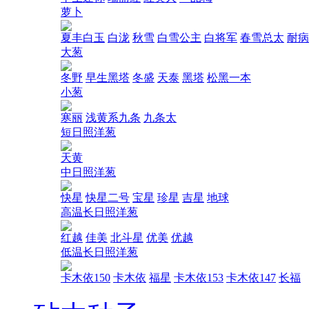
萝卜
夏丰白玉
白泷
秋雪
白雪公主
白将军
春雪总太
耐病
大葱
冬野
早生黑塔
冬盛
天泰
黑塔
松黑一本
小葱
寒丽
浅黄系九条
九条太
短日照洋葱
天黄
中日照洋葱
快星
快星二号
宝星
珍星
吉星
地球
高温长日照洋葱
红越
佳美
北斗星
优美
优越
低温长日照洋葱
卡木依150
卡木依
福星
卡木依153
卡木依147
长福