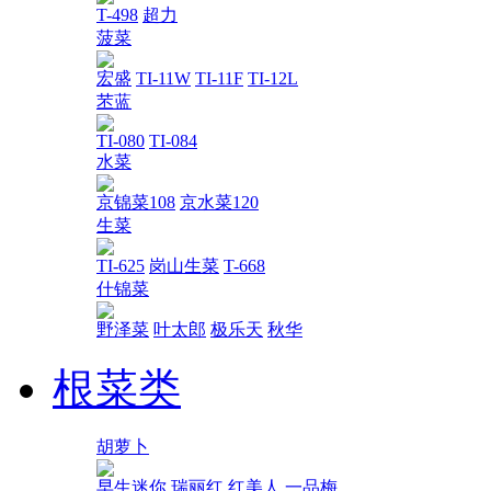
T-498
超力
菠菜
宏盛
TI-11W
TI-11F
TI-12L
苤蓝
TI-080
TI-084
水菜
京锦菜108
京水菜120
生菜
TI-625
岗山生菜
T-668
什锦菜
野泽菜
叶太郎
极乐天
秋华
根菜类
胡萝卜
早生迷你
瑞丽红
红美人
一品梅