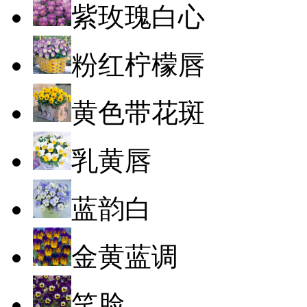
紫玫瑰白心
粉红柠檬唇
黄色带花斑
乳黄唇
蓝韵白
金黄蓝调
笑脸