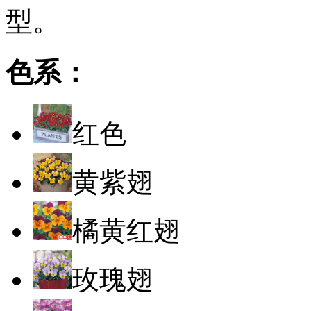
型。
色系：
红色
黄紫翅
橘黄红翅
玫瑰翅