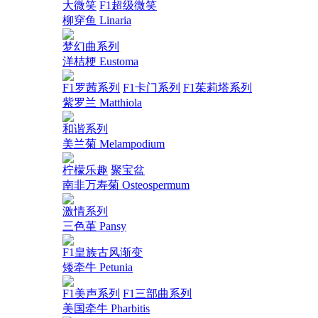
大微笑
F1超级微笑
柳穿鱼 Linaria
梦幻曲系列
洋桔梗 Eustoma
F1罗茜系列
F1卡门系列
F1茱莉塔系列
紫罗兰 Matthiola
和谐系列
美兰菊 Melampodium
柠檬乐趣
聚宝盆
南非万寿菊 Osteospermum
激情系列
三色堇 Pansy
F1皇族古风渐变
矮牵牛 Petunia
F1美声系列
F1三部曲系列
美国牵牛 Pharbitis