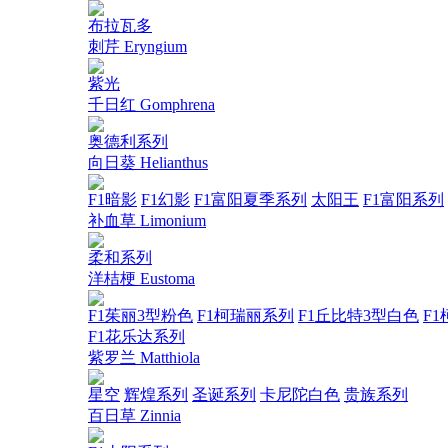
布拉瓦多
刺芹 Eryngium
紫光
千日红 Gomphrena
奥德利系列
向日葵 Helianthus
F1暗影
F1幻影
F1富阳夏季系列
太阳王
F1富阳系列
补血草 Limonium
柔和系列
洋桔梗 Eustoma
F1茱丽3型粉色
F1柯瑞丽系列
F1丘比特3型白色
F1
F1花乐达系列
紫罗兰 Matthiola
星空
辉煌系列
圣诞系列
卡尼陀白色
贵族系列
百日草 Zinnia