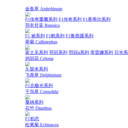
金鱼草 Antirrhinum
F1传奇重瓣系列
F1传奇系列
F1香蒂尔系列
羽衣甘蓝 Brassica
F1 裙系列
F1鹤系列
F1鲁西露系列
翠菊 Callistephus
富士见系列
羽冠系列
羽冠α系列
库雷娜系列
日光系
鸡冠花 Celosia
久留米系列
飞燕草 Delphinium
F1北极光系列
千鸟草 Consolida
戛纳系列
石竹 Dianthus
F1初恋
松果菊 Echinacea