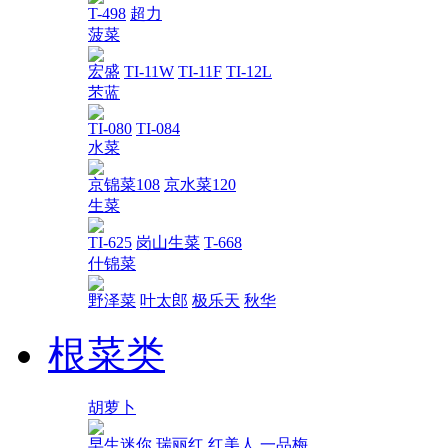
T-498
超力
菠菜
宏盛
TI-11W
TI-11F
TI-12L
苤蓝
TI-080
TI-084
水菜
京锦菜108
京水菜120
生菜
TI-625
岗山生菜
T-668
什锦菜
野泽菜
叶太郎
极乐天
秋华
根菜类
胡萝卜
早生迷你
瑞丽红
红美人
一品梅