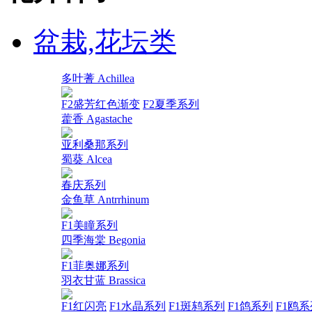
盆栽,花坛类
多叶蓍 Achillea
F2盛芳红色渐变
F2夏季系列
藿香 Agastache
亚利桑那系列
蜀葵 Alcea
春庆系列
金鱼草 Antrrhinum
F1美瞳系列
四季海棠 Begonia
F1菲奥娜系列
羽衣甘蓝 Brassica
F1红闪亮
F1水晶系列
F1斑鸫系列
F1鸽系列
F1鸥系