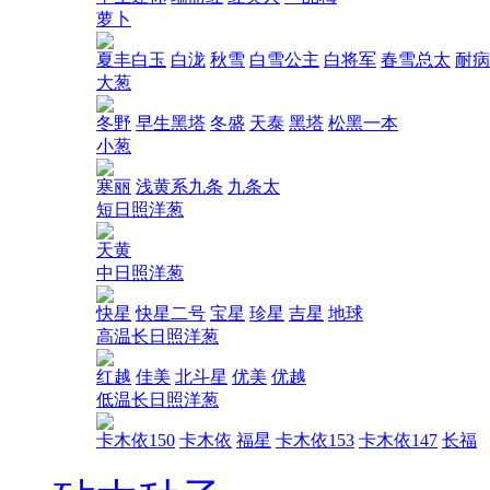
萝卜
夏丰白玉
白泷
秋雪
白雪公主
白将军
春雪总太
耐病
大葱
冬野
早生黑塔
冬盛
天泰
黑塔
松黑一本
小葱
寒丽
浅黄系九条
九条太
短日照洋葱
天黄
中日照洋葱
快星
快星二号
宝星
珍星
吉星
地球
高温长日照洋葱
红越
佳美
北斗星
优美
优越
低温长日照洋葱
卡木依150
卡木依
福星
卡木依153
卡木依147
长福