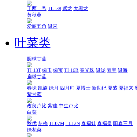
千两二号
TI-138
紫龙
大黑龙
黄秋葵
爱丽五角
绿闪
叶菜类
圆球甘蓝
TI-13T
绿玉
绿宝
TI-16R
春光珠
绿泷
奇宝
绿海
扁球甘蓝
春味
凯旋
绿月
四月帅
夏博士
新世纪
夏盛
夏福来
紫甘蓝
改良卢比
紫佳
中生卢比
白菜
秋优
冬梅
TI-07M
TI-12N
春福娃
春福皇
阳春三月
绿花菜