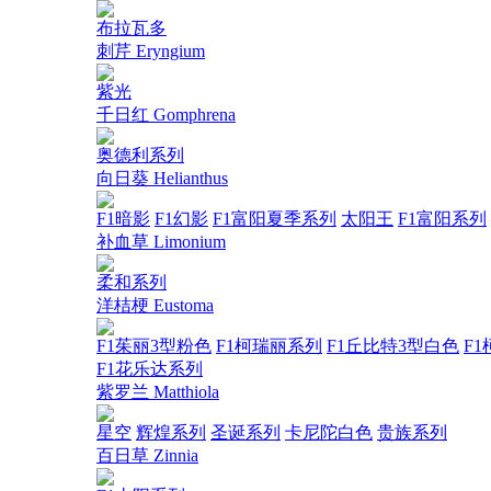
布拉瓦多
刺芹 Eryngium
紫光
千日红 Gomphrena
奥德利系列
向日葵 Helianthus
F1暗影
F1幻影
F1富阳夏季系列
太阳王
F1富阳系列
补血草 Limonium
柔和系列
洋桔梗 Eustoma
F1茱丽3型粉色
F1柯瑞丽系列
F1丘比特3型白色
F1
F1花乐达系列
紫罗兰 Matthiola
星空
辉煌系列
圣诞系列
卡尼陀白色
贵族系列
百日草 Zinnia