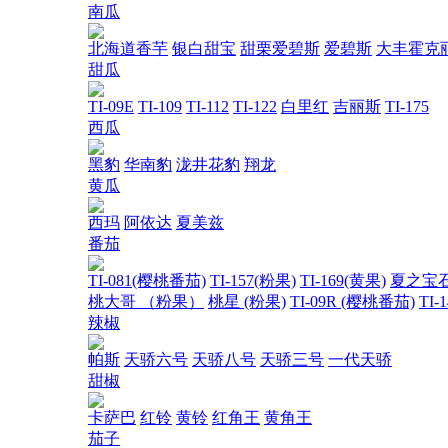
南瓜
北海道香芋
银白甜宝
甜栗爱碧斯
爱碧斯
大丰霍克
甜瓜
TI-09E
TI-109
TI-112
TI-122
白里红
吉丽斯
TI-175
西瓜
黑豹
华南豹
泷井花豹
翔龙
黄瓜
西玛
阿依达
夏美兹
番茄
TI-081(樱桃番茄)
TI-157(粉果)
TI-169(黄果)
夏之宝
桃大哥 （粉果）
桃星 (粉果)
TI-09R (樱桃番茄)
TI-
辣椒
帕斯
天骄六号
天骄八号
天骄三号
一代天骄
甜椒
卡萨巴
红铃
黄铃
红角王
黄角王
茄子