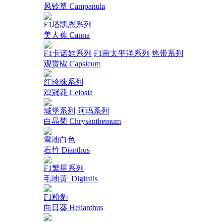
风铃草 Campanula
F1塔凯恩系列
美人蕉 Canna
F1卡诺娃系列
F1南太平洋系列
热带系列
观赏椒 Capsicum
红珍珠系列
鸡冠花 Celosia
城堡系列
阿玛系列
白晶菊 Chrysanthemum
雪地白色
石竹 Dianthus
F1繁星系列
毛地黄_Digitalis
F1粉豹
向日葵 Helianthus