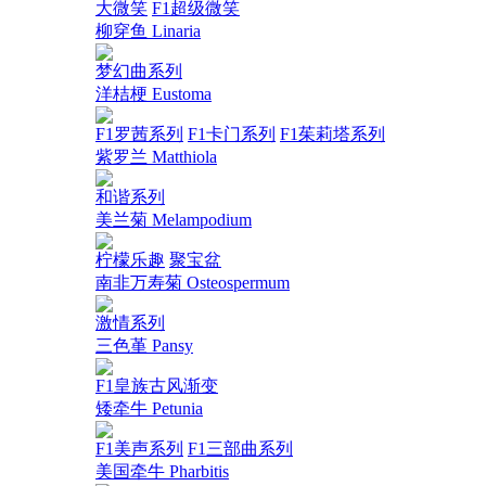
大微笑
F1超级微笑
柳穿鱼 Linaria
梦幻曲系列
洋桔梗 Eustoma
F1罗茜系列
F1卡门系列
F1茱莉塔系列
紫罗兰 Matthiola
和谐系列
美兰菊 Melampodium
柠檬乐趣
聚宝盆
南非万寿菊 Osteospermum
激情系列
三色堇 Pansy
F1皇族古风渐变
矮牵牛 Petunia
F1美声系列
F1三部曲系列
美国牵牛 Pharbitis