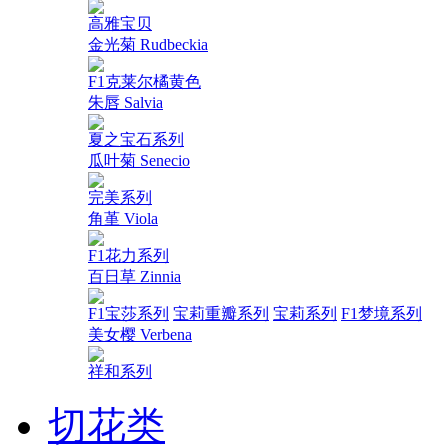
高雅宝贝
金光菊 Rudbeckia
F1克莱尔橘黄色
朱唇 Salvia
夏之宝石系列
瓜叶菊 Senecio
完美系列
角堇 Viola
F1花力系列
百日草 Zinnia
F1宝莎系列
宝莉重瓣系列
宝莉系列
F1梦境系列
美女樱 Verbena
祥和系列
切花类